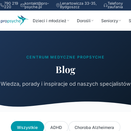
790 219
kontakt@pro-
Lenartowicza 33-35,
Telefony
220
psyche.pl
Bydgoszcz
zaufania
Dzieci i młodzież
Dorośli
Seniorzy
S
CENTRUM MEDYCZNE PROPSYCHE
Blog
Wiedza, porady i inspiracje od naszych specjalistów
Wszystkie
ADHD
Choroba Alzheimera