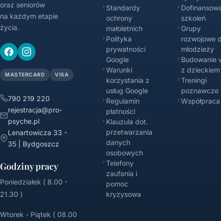
oraz seniorów
Standardy
Dofinansowa
na każdym etapie
ochrony
szkoleń
życia.
małoletnich
Grupy
Polityka
rozwojowe d
prywatności
młodzieży
Google
Budowanie w
Warunki
z dzieckiem
MASTERCARD
VISA
korzystania z
Treningi
usług Google
poznawcze
790 219 220
Regulamin
Współpraca
rejestracja@pro-
płatności
psyche.pl
Klauzula dot.
przetwarzania
Lenartowicza 33 -
danych
35 | Bydgoszcz
osobowych
Telefony
Godziny pracy
zaufania i
Poniedziałek ( 8.00 -
pomoc
21.30 )
kryzysowa
Wtorek - Piątek ( 08.00