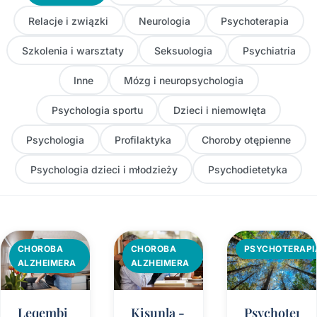
Relacje i związki
Neurologia
Psychoterapia
Szkolenia i warsztaty
Seksuologia
Psychiatria
Inne
Mózg i neuropsychologia
Psychologia sportu
Dzieci i niemowlęta
Psychologia
Profilaktyka
Choroby otępienne
Psychologia dzieci i młodzieży
Psychodietetyka
CHOROBA
CHOROBA
PSYCHOTERAPI
ALZHEIMERA
ALZHEIMERA
Leqembi
Kisunla -
Psychoterap