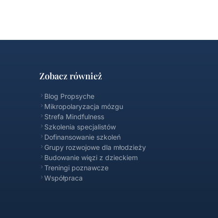
Zobacz również
Blog Propsyche
Mikropolaryzacja mózgu
Strefa Mindfulness
Szkolenia specjalistów
Dofinansowanie szkoleń
Propsyche FAQ
Grupy rozwojowe dla młodzieży
Online
Budowanie więzi z dzieckiem
Treningi poznawcze
Współpraca