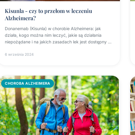
Kisunla - czy to przełom w leczeniu
Alzheimera?
Donanemab (Kisunla) w chorobie Alzheimera: jak
działa, kogo można nim leczyć, jakie są działania
niepożądane i na jakich zasadach lek jest dostępny w
Polsce.
6 września 2024
CHOROBA ALZHEIMERA