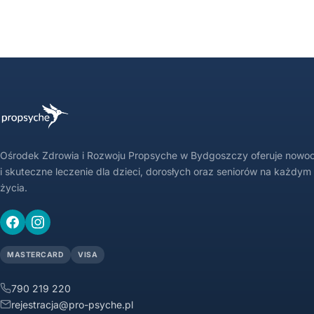
Ośrodek Zdrowia i Rozwoju Propsyche w Bydgoszczy oferuje nowo
i skuteczne leczenie dla dzieci, dorosłych oraz seniorów na każdym
życia.
MASTERCARD
VISA
790 219 220
rejestracja@pro-psyche.pl