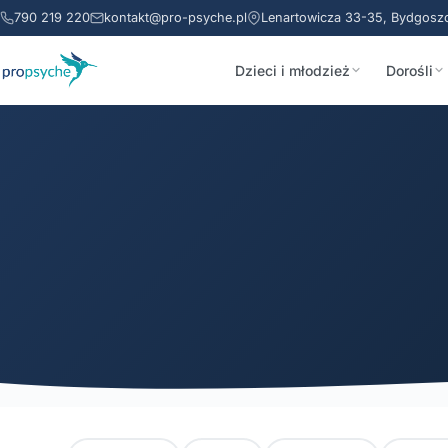
790 219 220
kontakt@pro-psyche.pl
Lenartowicza 33-35, Bydgosz
Dzieci i młodzież
Dorośli