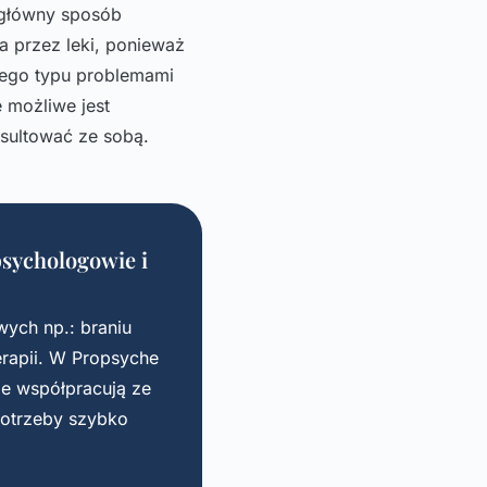
 główny sposób
 przez leki, ponieważ
tego typu problemami
 możliwe jest
nsultować ze sobą.
sychologowie i
wych np.: braniu
erapii. W Propsyche
le współpracują ze
 potrzeby szybko