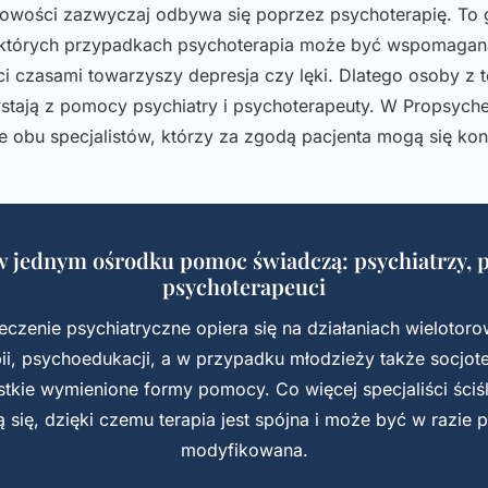
owości zazwyczaj odbywa się poprzez psychoterapię. To
ektórych przypadkach psychoterapia może być wspomagana
 czasami towarzyszy depresja czy lęki. Dlatego osoby z 
stają z pomocy psychiatry i psychoterapeuty. W Propsyche
 obu specjalistów, którzy za zgodą pacjenta mogą się ko
w jednym ośrodku pomoc świadczą: psychiatrzy, p
psychoterapeuci
eczenie psychiatryczne opiera się na działaniach wielotoro
ii, psychoedukacji, a w przypadku młodzieży także socjot
tkie wymienione formy pomocy. Co więcej specjaliści ściś
ą się, dzięki czemu terapia jest spójna i może być w razie
modyfikowana.