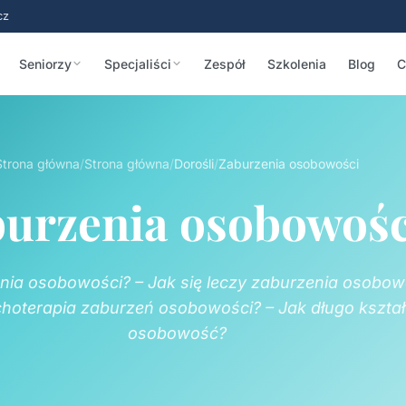
cz
Seniorzy
Specjaliści
Zespół
Szkolenia
Blog
C
Strona główna
/
Strona główna
/
Dorośli
/
Zaburzenia osobowości
urzenia osobowośc
ia osobowości? – Jak się leczy zaburzenia osobow
hoterapia zaburzeń osobowości? – Jak długo kształt
osobowość?