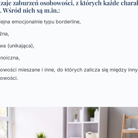
dzaje zaburzeń osobowości, z których każde charak
 Wśród nich są m.in.:
jna emocjonalnie typu borderline,
żna,
wa (unikająca),
noiczna,
owości mieszane i inne, do których zalicza się między inn
bowości.