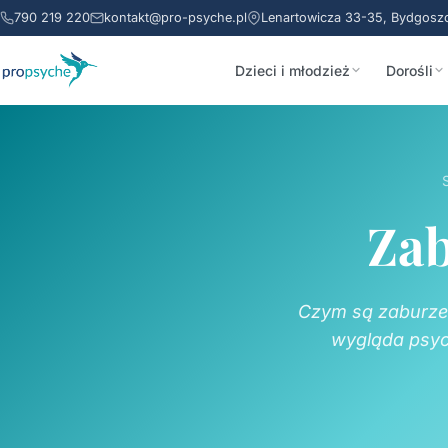
790 219 220
kontakt@pro-psyche.pl
Lenartowicza 33-35, Bydgosz
Dzieci i młodzież
Dorośli
Zab
Czym są zaburzen
wygląda psyc