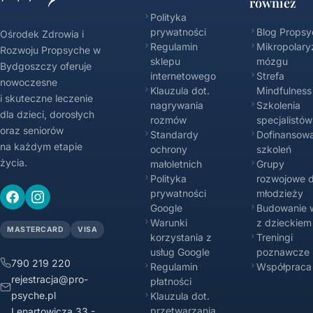
również
Polityka
prywatności
Blog Propsy
Ośrodek Zdrowia i
Regulamin
Mikropolary
Rozwoju Propsyche w
sklepu
mózgu
Bydgoszczy oferuje
internetowego
Strefa
nowoczesne
Klauzula dot.
Mindfulness
i skuteczne leczenie
nagrywania
Szkolenia
dla dzieci, dorosłych
rozmów
specjalistów
oraz seniorów
Standardy
Dofinansowa
na każdym etapie
ochrony
szkoleń
życia.
małoletnich
Grupy
Polityka
rozwojowe d
prywatności
młodzieży
Google
Budowanie w
Warunki
z dzieckiem
MASTERCARD
VISA
korzystania z
Treningi
usług Google
poznawcze
790 219 220
Regulamin
Współpraca
rejestracja@pro-
płatności
psyche.pl
Klauzula dot.
przetwarzania
Lenartowicza 33 -