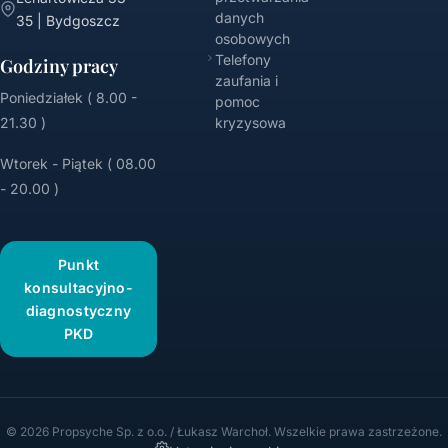
danych
35 | Bydgoszcz
osobowych
Telefony
Godziny pracy
zaufania i
Poniedziałek ( 8.00 -
pomoc
21.30 )
kryzysowa
Wtorek - Piątek ( 08.00
- 20.00 )
Punkt
konsultacyjno-
diagnostyczny
PKD
© 2026 Propsyche Sp. z o.o. / Łukasz Warchoł. Wszelkie prawa zastrzeżone.