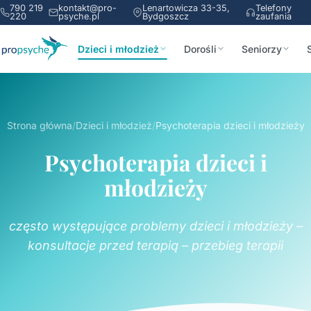
790 219
kontakt@pro-
Lenartowicza 33-35,
Telefony
220
psyche.pl
Bydgoszcz
zaufania
Dzieci i młodzież
Dorośli
Seniorzy
Strona główna
/
Dzieci i młodzież
/
Psychoterapia dzieci i młodzieży
Psychoterapia dzieci i
młodzieży
często występujące problemy dzieci i młodzieży –
konsultacje przed terapią – przebieg terapii