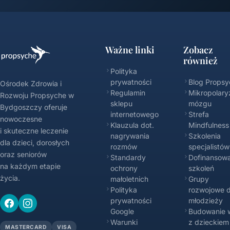
Ważne linki
Zobacz
również
Polityka
prywatności
Blog Propsy
Ośrodek Zdrowia i
Regulamin
Mikropolary
Rozwoju Propsyche w
sklepu
mózgu
Bydgoszczy oferuje
internetowego
Strefa
nowoczesne
Klauzula dot.
Mindfulness
i skuteczne leczenie
nagrywania
Szkolenia
dla dzieci, dorosłych
rozmów
specjalistów
oraz seniorów
Standardy
Dofinansowa
na każdym etapie
ochrony
szkoleń
życia.
małoletnich
Grupy
Polityka
rozwojowe d
prywatności
młodzieży
Google
Budowanie w
Warunki
z dzieckiem
MASTERCARD
VISA