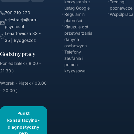
korzystania z
Treningi
usług Google
poznawcze
790 219 220
Regulamin
Współpraca
rejestracja@pro-
płatności
psyche.pl
Klauzula dot.
przetwarzania
Lenartowicza 33 -
danych
35 | Bydgoszcz
osobowych
Telefony
Godziny pracy
zaufania i
Poniedziałek ( 8.00 -
pomoc
21.30 )
kryzysowa
Wtorek - Piątek ( 08.00
- 20.00 )
Punkt
konsultacyjno-
diagnostyczny
PKD