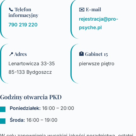
📞 Telefon
✉️ E-mail
informacyjny
rejestracja@pro-
790 219 220
psyche.pl
📍 Adres
🏥 Gabinet 15
Lenartowicza 33-35
pierwsze piętro
85-133 Bydgoszcz
Godziny otwarcia PKD
Poniedziałek:
16:00 – 20:00
Środa:
16:00 – 19:00
W celu zapewnienia wysokiej jakości poradnictwa, ostatni