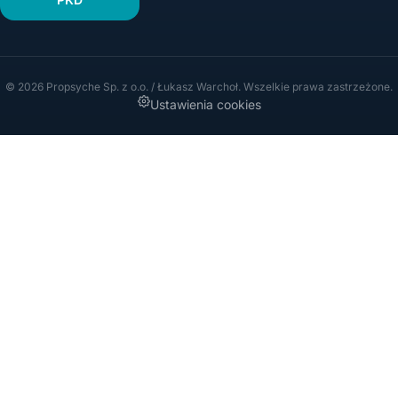
© 2026 Propsyche Sp. z o.o. / Łukasz Warchoł. Wszelkie prawa zastrzeżone.
Ustawienia cookies