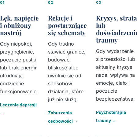
01
02
03
Lęk, napięcie
Relacje i
Kryzys, strata
i obniżony
powtarzające
lub
nastrój
się schematy
doświadczeni
traumy
Gdy niepokój,
Gdy trudno
Gdy wydarzenie
przygnębienie,
stawiać granice,
z przeszłości lub
poczucie pustki
budować
aktualny kryzys
lub brak energii
bliskość albo
nadal wpływa na
utrudniają
uwolnić się od
emocje, ciało i
codzienne
sposobów
poczucie
funkcjonowanie.
działania, które
bezpieczeństwa.
już nie służą.
Leczenie depresji
Psychoterapia
Zaburzenia
→
traumy
→
osobowości
→