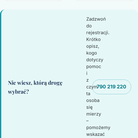
Zadzwoń
do
rejestracji.
Krótko
opisz,
kogo
dotyczy
pomoc
i
z
Nie wiesz, którą drogę
790 219 220
czym
wybrać?
ta
osoba
się
mierzy
–
pomożemy
wskazać