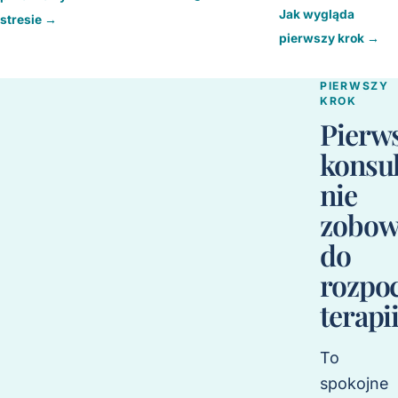
Jak wygląda
stresie
→
pierwszy krok
→
PIERWSZY
KROK
Pierw
konsul
nie
zobow
do
rozpoc
terapi
To
spokojne