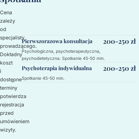
Cena
zależy
od
specjalisty
200-250 zł
Pierwszorazowa konsultacja
prowadzącego.
Psychologiczna, psychoterapeutyczna,
Dokładny
psychodietetyczna. Spotkanie 45-50 min.
koszt
200-250 zł
Psychoterapia indywidualna
i
Spotkanie 45-50 min.
dostępne
terminy
potwierdza
rejestracja
przed
umówieniem
wizyty.