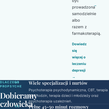
być
→
prowadzona
samodzielnie
albo
razem z
farmakoterapią.
Dowiedz
się
więcej o
leczeniu
depresji
→
Wiele specjalizacji i nurtów
DLACZEGO
01
PROPSYCHE
Psychoterapia psychodynamiczna, CBT, terapia
Dobieramy
par i rodzin, terapia dzieci i młodzieży oraz
człowieka
psychoterapia uzależnień.
Pełne 45–50 minut rozmowy
02