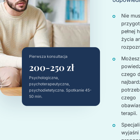
Nie mus
przygo
pełnej hi
życia a
rozpozn
Pierwsza konsultacja
Możesz
200-250 zł
powiedz
czego d
Psychologiczna,
najbard
psychoterapeutyczna,
potrzeb
psychodietetyczna. Spotkanie 45-
50 min.
czego
obawias
terapii.
Specjali
wyjaśni