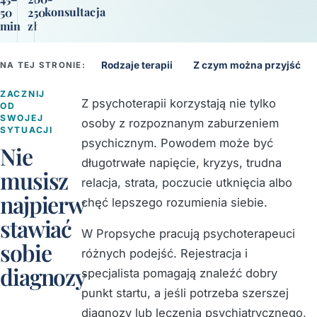
konsultacja
50
250
min
zł
Rodzaje terapii
Z czym można przyjść
NA TEJ STRONIE:
ZACZNIJ
Z psychoterapii korzystają nie tylko
OD
SWOJEJ
osoby z rozpoznanym zaburzeniem
SYTUACJI
psychicznym. Powodem może być
Nie
długotrwałe napięcie, kryzys, trudna
musisz
relacja, strata, poczucie utknięcia albo
najpierw
chęć lepszego rozumienia siebie.
stawiać
W Propsyche pracują psychoterapeuci
sobie
różnych podejść. Rejestracja i
diagnozy
specjalista pomagają znaleźć dobry
punkt startu, a jeśli potrzeba szerszej
diagnozy lub leczenia psychiatrycznego,