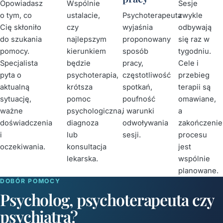
Opowiadasz
Wspólnie
Sesje
o tym, co
ustalacie,
Psychoterapeuta
zwykle
Cię skłoniło
czy
wyjaśnia
odbywają
do szukania
najlepszym
proponowany
się raz w
pomocy.
kierunkiem
sposób
tygodniu.
Specjalista
będzie
pracy,
Cele i
pyta o
psychoterapia,
częstotliwość
przebieg
aktualną
krótsza
spotkań,
terapii są
sytuację,
pomoc
poufność
omawiane,
ważne
psychologiczna,
i warunki
a
doświadczenia
diagnoza
odwoływania
zakończenie
i
lub
sesji.
procesu
oczekiwania.
konsultacja
jest
lekarska.
wspólnie
planowane.
DOBÓR POMOCY
Psycholog, psychoterapeuta czy
psychiatra?