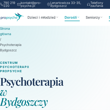
790 219
kontakt@pro-
Lenartowicza 33-35,
Telefony
220
psyche.pl
Bydgoszcz
zaufania
Dzieci i młodzież
Dorośli
Seniorzy
Strona
główna
/
Psychoterapia
Bydgoszcz
CENTRUM
PSYCHOTERAPII
PROPSYCHE
Psychoterapia
w
Bydgoszczy