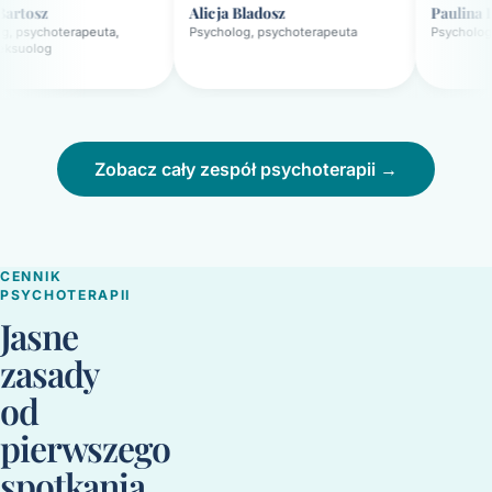
Alicja Bladosz
Paulina Lisiak
apeuta,
Psycholog, psychoterapeuta
Psycholog, psychotera
Zobacz cały zespół psychoterapii →
CENNIK
PSYCHOTERAPII
Jasne
zasady
od
pierwszego
spotkania