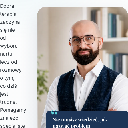
Dobra
terapia
zaczyna
się nie
od
wyboru
nurtu,
lecz od
rozmowy
o tym,
co dziś
jest
trudne.
“
Pomagamy
znaleźć
Nie musisz wiedzieć, jak
nazwać problem.
specjalistę