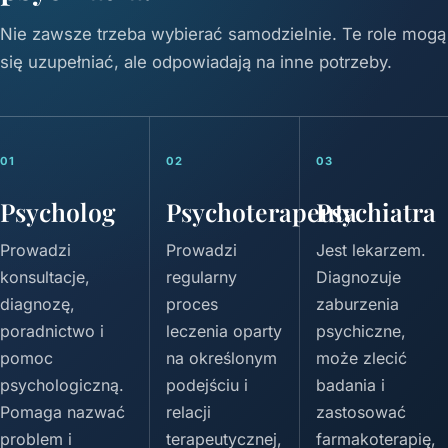
Nie zawsze trzeba wybierać samodzielnie. Te role mogą
się uzupełniać, ale odpowiadają na inne potrzeby.
01
02
03
Psycholog
Psychoterapeuta
Psychiatra
Prowadzi
Prowadzi
Jest lekarzem.
konsultacje,
regularny
Diagnozuje
diagnozę,
proces
zaburzenia
poradnictwo i
leczenia oparty
psychiczne,
pomoc
na określonym
może zlecić
psychologiczną.
podejściu i
badania i
Pomaga nazwać
relacji
zastosować
problem i
terapeutycznej,
farmakoterapię,