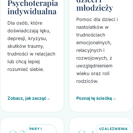
Psychoterapia
młodzieży
indywidualna
Pomoc dla dzieci i
Dla osób, które
nastolatków w
doświadczają lęku,
trudnościach
depresji, kryzysu,
emocjonalnych,
skutków traumy,
relacyjnych i
trudności w relacjach
rozwojowych, z
lub chcą lepiej
uwzględnieniem
rozumieć siebie.
wieku oraz roli
rodziców.
Zobacz, jak zacząć
→
Poznaj tę ścieżkę
→
03
04
PARY I
UZALEŻNIENIA