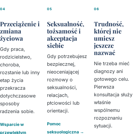
04
05
06
Przeciążenie i
Seksualność,
Trudność,
zmiana
tożsamość i
której nie
życiowa
akceptacja
umiesz
siebie
jeszcze
Gdy praca,
nazwać
Gdy potrzebujesz
rodzicielstwo,
Nie trzeba mieć
bezpiecznej,
choroba,
diagnozy ani
nieoceniającej
rozstanie lub inny
gotowego celu.
rozmowy o
etap życia
Pierwsza
seksualności,
przekracza
konsultacja służy
relacjach,
dotychczasowe
właśnie
płciowości lub
sposoby
wspólnemu
orientacji.
radzenia sobie.
rozpoznaniu
Pomoc
Wsparcie w
sytuacji.
seksuologiczna
→
przewlekłym