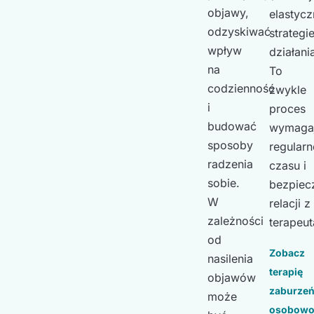
objawy,
elastycz
odzyskiwać
strategi
wpływ
działani
na
To
codzienność
zwykle
i
proces
budować
wymaga
sposoby
regularn
radzenia
czasu i
sobie.
bezpiec
W
relacji z
zależności
terapeut
od
Zobacz
nasilenia
terapię
objawów
zaburze
może
osobowo