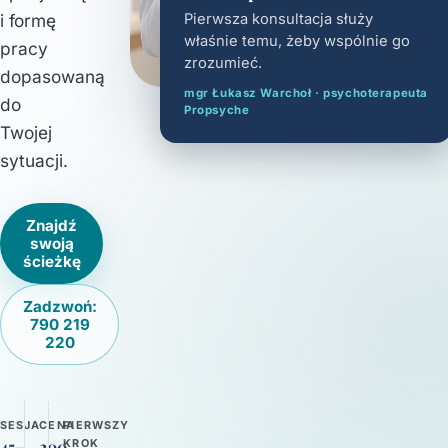
i formę
Pierwsza konsultacja służy
właśnie temu, żeby wspólnie go
pracy
zrozumieć.
dopasowaną
mgr Łukasz Warchoł · psychoterapeuta
do
Propsyche
Twojej
sytuacji.
Znajdź
swoją
ścieżkę
Zadzwoń:
790 219
220
SESJA
CENA
PIERWSZY
KROK
45–
200-