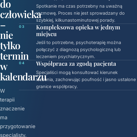
do
Spotkanie ma czas potrzebny na uważną
człowieka
rozmowę. Proces nie jest sprowadzany do
szybkiej, kilkunastominutowej porady.
–
Kompleksowa opieka w jednym
03
nie
miejscu
tylko
Jeśli to potrzebne, psychoterapię można
połączyć z diagnozą psychologiczną lub
termin
leczeniem psychiatrycznym.
w
Współpraca za zgodą pacjenta
04
Specjaliści mogą konsultować kierunek
kalendarzu
leczenia, zachowując poufność i jasno ustalone
granice współpracy.
W
terapii
znaczenie
ma
przygotowanie
specjalisty,