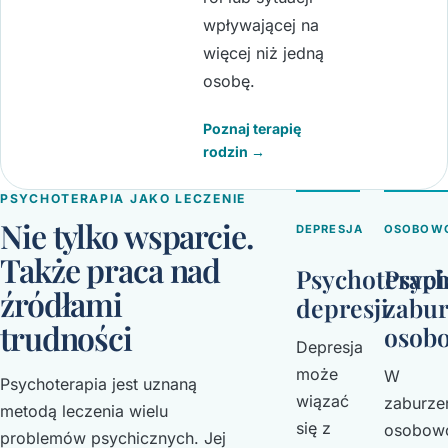
wpływającej na
więcej niż jedną
osobę.
Poznaj terapię
rodzin →
PSYCHOTERAPIA JAKO LECZENIE
Nie tylko wsparcie.
DEPRESJA
OSOBOW
Także praca nad
Psychoterapi
Psych
źródłami
depresji
zabu
trudności
osob
Depresja
może
W
Psychoterapia jest uznaną
wiązać
zaburze
metodą leczenia wielu
się z
osobow
problemów psychicznych. Jej