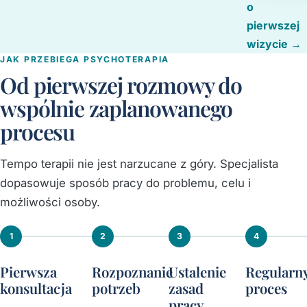
o
pierwszej
wizycie →
JAK PRZEBIEGA PSYCHOTERAPIA
Od pierwszej rozmowy do
wspólnie zaplanowanego
procesu
Tempo terapii nie jest narzucane z góry. Specjalista
dopasowuje sposób pracy do problemu, celu i
możliwości osoby.
1
2
3
4
Pierwsza
Rozpoznanie
Ustalenie
Regularn
konsultacja
potrzeb
zasad
proces
pracy