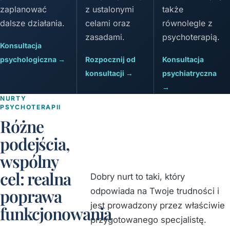
zaplanować
z ustalonymi
także
dalsze działania.
celami oraz
równolegle z
zasadami.
psychoterapią.
Konsultacja
psychologiczna →
Rozpocznij od
Konsultacja
konsultacji →
psychiatryczna
→
NURTY
PSYCHOTERAPII
Różne
podejścia,
wspólny
cel: realna
Dobry nurt to taki, który
poprawa
odpowiada na Twoje trudności i
jest prowadzony przez właściwie
funkcjonowania
przygotowanego specjalistę.