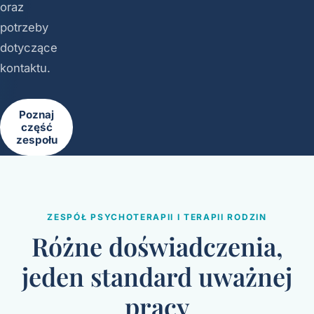
oraz
potrzeby
dotyczące
kontaktu.
Poznaj
część
zespołu
ZESPÓŁ PSYCHOTERAPII I TERAPII RODZIN
Różne doświadczenia,
jeden standard uważnej
pracy