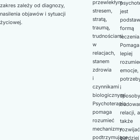
przewlekłym
psychot
zakres zależy od diagnozy,
stresem,
jest
nasilenia objawów i sytuacji
stratą,
podsta
życiowej.
traumą,
formą
trudnościami
leczenia
w
Pomaga
relacjach,
lepiej
stanem
rozumie
zdrowia
emocje,
i
potrzeb
czynnikami
i
biologicznymi.
sposob
Psychoterapia
budowa
pomaga
relacji, a
rozumieć
także
mechanizmy
rozwijać
podtrzymujące
bardziej