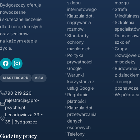
sklepu
mózgu
Bydgoszczy oferuje
internetowego
Strefa
nowoczesne
Klauzula dot.
Mindfulness
i skuteczne leczenie
nagrywania
Szkolenia
dla dzieci, dorosłych
rozmów
specjalistów
oraz seniorów
Standardy
Dofinansowa
na każdym etapie
ochrony
szkoleń
życia.
małoletnich
Grupy
Polityka
rozwojowe d
prywatności
młodzieży
Google
Budowanie w
Warunki
z dzieckiem
MASTERCARD
VISA
korzystania z
Treningi
usług Google
poznawcze
790 219 220
Regulamin
Współpraca
rejestracja@pro-
płatności
psyche.pl
Klauzula dot.
przetwarzania
Lenartowicza 33 -
danych
35 | Bydgoszcz
osobowych
Telefony
Godziny pracy