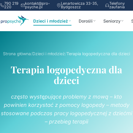
790 219
kontakt@pro-
Lenartowicza 33-35,
Telefony
220
psyche.pl
Bydgoszcz
zaufania
Dzieci i młodzież
Dorośli
Seniorzy
Strona główna
/
Dzieci i młodzież
/
Terapia logopedyczna dla dzieci
Terapia logopedyczna dla
dzieci
często występujące problemy z mową – kto
powinien korzystać z pomocy logopedy – metody
stosowane podczas pracy logopedycznej z dziećmi
– przebieg terapii