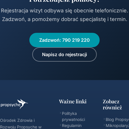
Rejestracja wizyt odbywa się obecnie telefonicznie.
Zadzwoń, a pomożemy dobrać specjalistę i termin.
Zadzwoń: 790 219 220
Napisz do rejestracji
Ważne linki
Zobacz
również
Polityka
prywatności
Blog Propsy
Ośrodek Zdrowia i
Regulamin
Mikropolary
Rozwoju Propsyche w