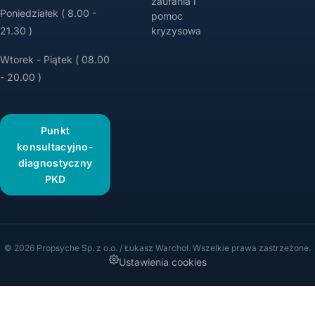
zaufania i
Poniedziałek ( 8.00 -
pomoc
21.30 )
kryzysowa
Wtorek - Piątek ( 08.00
- 20.00 )
Punkt
konsultacyjno-
diagnostyczny
PKD
© 2026 Propsyche Sp. z o.o. / Łukasz Warchoł. Wszelkie prawa zastrzeżone.
Ustawienia cookies