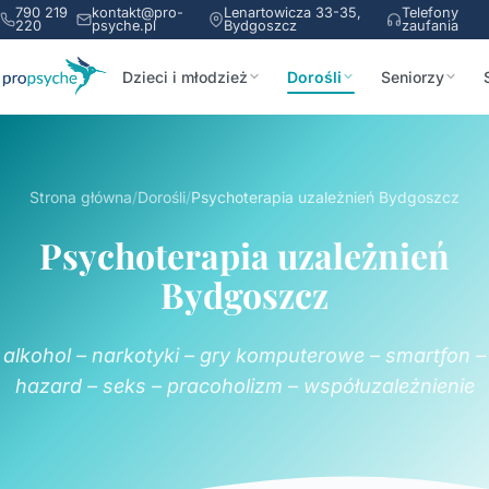
790 219
kontakt@pro-
Lenartowicza 33-35,
Telefony
220
psyche.pl
Bydgoszcz
zaufania
Dzieci i młodzież
Dorośli
Seniorzy
Strona główna
/
Dorośli
/
Psychoterapia uzależnień Bydgoszcz
Psychoterapia uzależnień
Bydgoszcz
alkohol – narkotyki – gry komputerowe – smartfon –
hazard – seks – pracoholizm – współuzależnienie