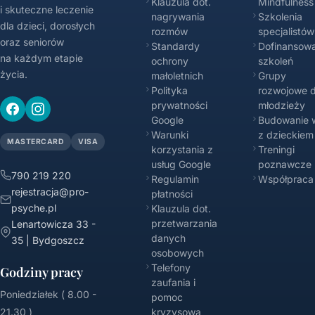
Klauzula dot.
Mindfulness
i skuteczne leczenie
nagrywania
Szkolenia
dla dzieci, dorosłych
rozmów
specjalistów
oraz seniorów
Standardy
Dofinansowa
na każdym etapie
ochrony
szkoleń
życia.
małoletnich
Grupy
Polityka
rozwojowe d
prywatności
młodzieży
Google
Budowanie w
Warunki
z dzieckiem
MASTERCARD
VISA
korzystania z
Treningi
usług Google
poznawcze
790 219 220
Regulamin
Współpraca
rejestracja@pro-
płatności
psyche.pl
Klauzula dot.
przetwarzania
Lenartowicza 33 -
danych
35 | Bydgoszcz
osobowych
Telefony
Godziny pracy
zaufania i
Poniedziałek ( 8.00 -
pomoc
21.30 )
kryzysowa