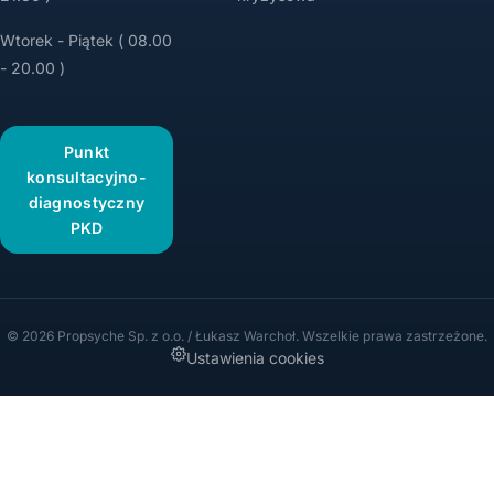
Wtorek - Piątek ( 08.00
- 20.00 )
Punkt
konsultacyjno-
diagnostyczny
PKD
© 2026 Propsyche Sp. z o.o. / Łukasz Warchoł. Wszelkie prawa zastrzeżone.
Ustawienia cookies