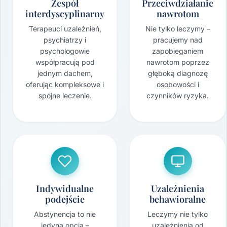
Zespół
Przeciwdziałanie
interdyscyplinarny
nawrotom
Terapeuci uzależnień,
Nie tylko leczymy –
psychiatrzy i
pracujemy nad
psychologowie
zapobieganiem
współpracują pod
nawrotom poprzez
jednym dachem,
głęboką diagnozę
oferując kompleksowe i
osobowości i
spójne leczenie.
czynników ryzyka.
Indywidualne
Uzależnienia
podejście
behawioralne
Abstynencja to nie
Leczymy nie tylko
jedyna opcja –
uzależnienia od