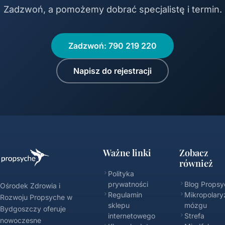
Zadzwoń, a pomożemy dobrać specjalistę i termin.
Zadzwoń: 790 219 220
Napisz do rejestracji
Ważne linki
Zobacz
również
Polityka
prywatności
Blog Propsy
Ośrodek Zdrowia i
Regulamin
Mikropolary
Rozwoju Propsyche w
sklepu
mózgu
Bydgoszczy oferuje
internetowego
Strefa
nowoczesne