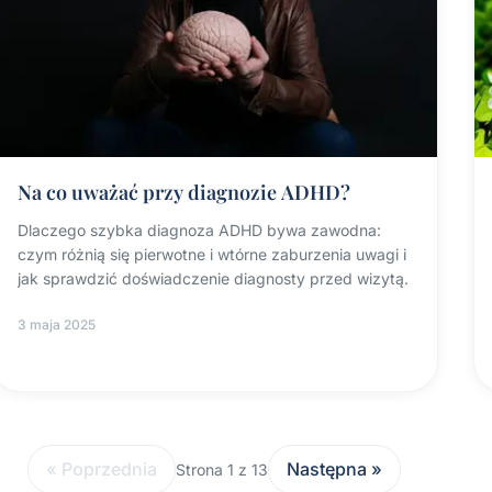
Na co uważać przy diagnozie ADHD?
Dlaczego szybka diagnoza ADHD bywa zawodna:
czym różnią się pierwotne i wtórne zaburzenia uwagi i
jak sprawdzić doświadczenie diagnosty przed wizytą.
3 maja 2025
« Poprzednia
Następna »
Strona 1 z 13