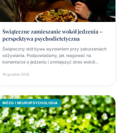
Świąteczne zamieszanie wokół jedzenia –
perspektywa psychodietetyczna
Świąteczny stół bywa wyzwaniem przy zaburzeniach
odżywiania. Podpowiadamy, jak reagować na
komentarze o jedzeniu i zmniejszyć stres wokół
świątecznych posiłków.
18 grudnia 2025
MÓZG I NEUROPSYCHOLOGIA