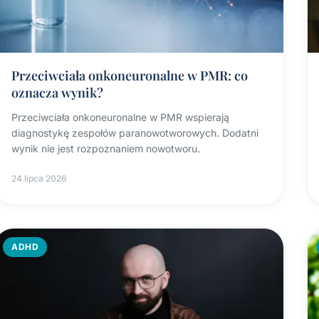
Przeciwciała onkoneuronalne w PMR: co
oznacza wynik?
Przeciwciała onkoneuronalne w PMR wspierają
diagnostykę zespołów paranowotworowych. Dodatni
wynik nie jest rozpoznaniem nowotworu.
24 lipca 2026
ADHD