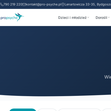
790 219 220
kontakt@pro-psyche.pl
Lenartowicza 33-35, Bydgosz
Dzieci i młodzież
Dorośli
Wie