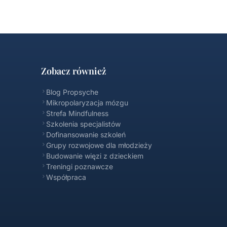
Zobacz również
Blog Propsyche
Mikropolaryzacja mózgu
Strefa Mindfulness
Szkolenia specjalistów
Dofinansowanie szkoleń
Propsyche FAQ
Grupy rozwojowe dla młodzieży
Online
Budowanie więzi z dzieckiem
Treningi poznawcze
Współpraca