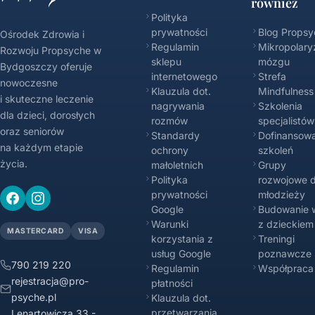
również
Polityka
prywatności
Blog Propsy
Ośrodek Zdrowia i
Regulamin
Mikropolary
Rozwoju Propsyche w
sklepu
mózgu
Bydgoszczy oferuje
internetowego
Strefa
nowoczesne
Klauzula dot.
Mindfulness
i skuteczne leczenie
nagrywania
Szkolenia
dla dzieci, dorosłych
rozmów
specjalistów
oraz seniorów
Standardy
Dofinansowa
na każdym etapie
ochrony
szkoleń
życia.
małoletnich
Grupy
Polityka
rozwojowe d
prywatności
młodzieży
Google
Budowanie w
Warunki
z dzieckiem
MASTERCARD
VISA
korzystania z
Treningi
usług Google
poznawcze
790 219 220
Regulamin
Współpraca
rejestracja@pro-
płatności
psyche.pl
Klauzula dot.
przetwarzania
Lenartowicza 33 -