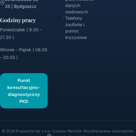
danych
35 | Bydgoszcz
osobowych
Telefony
Godziny pracy
zaufania i
Poniedziałek ( 8.00 -
pomoc
21.30 )
kryzysowa
Wtorek - Piątek ( 08.00
- 20.00 )
Punkt
konsultacyjno-
diagnostyczny
PKD
© 2026 Propsyche Sp. z o.o. / Łukasz Warchoł. Wszelkie prawa zastrzeżone.