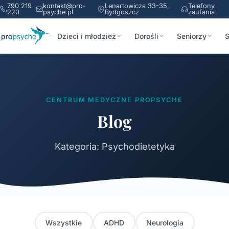
790 219
kontakt@pro-
Lenartowicza 33-35,
Telefony
220
psyche.pl
Bydgoszcz
zaufania
Dzieci i młodzież
Dorośli
Seniorzy
S
CENTRUM MEDYCZNE PROPSYCHE
Blog
Kategoria: Psychodietetyka
Wszystkie
ADHD
Neurologia