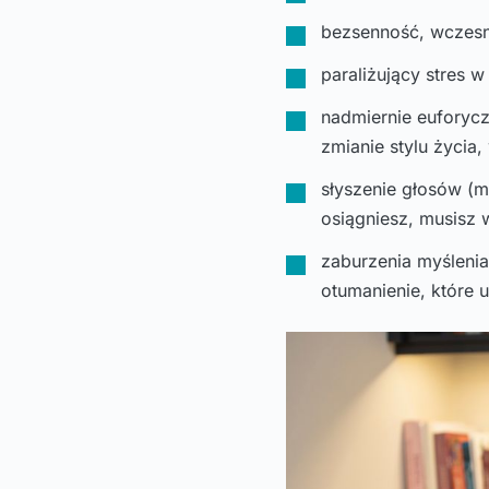
bezsenność, wczesne
paraliżujący stres 
nadmiernie euforycz
zmianie stylu życi
słyszenie głosów (m.
osiągniesz, musisz 
zaburzenia myślenia
otumanienie, które 