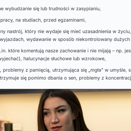
 wybudzanie się lub trudności w zasypianiu,
w pracy, na studiach, przed egzaminami,
ny nastrój, który nie wydaje się mieć uzasadnienia w życi
a, wyjazdach, wydawanie w sposób niekontrolowany dużych
in. które komentują nasze zachowanie i nie mijają – np. jes
wyjechać), halucynacje słuchowe lub wzrokowe,
, problemy z pamięcią, utrzymująca się „mgła" w umyśle, s
utrzymuje się pomimo dbania o sen, problemy z koncentrac