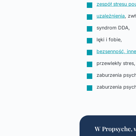
zespół stresu p
uzależnienia
, zw
syndrom DDA,
lęki i fobie,
bezsenność, inn
przewlekły stres,
zaburzenia psyc
zaburzenia psych
W Propsyche, 