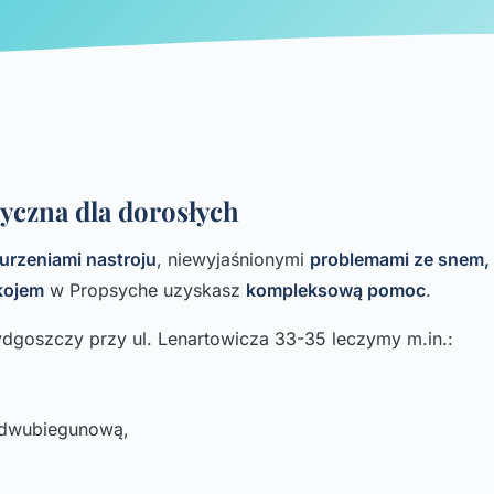
yczna dla dorosłych
urzeniami nastroju
, niewyjaśnionymi
problemami ze snem, 
kojem
w Propsyche uzyskasz
kompleksową pomoc
.
goszczy przy ul. Lenartowicza 33-35 leczymy m.in.:
 dwubiegunową,