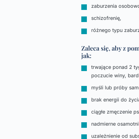
zaburzenia osobowo
schizofrenię,
różnego typu zaburz
Zaleca się, aby z po
jak:
trwające ponad 2 ty
poczucie winy, bard
myśli lub próby sa
brak energii do życ
ciągłe zmęczenie ps
nadmierne osamotni
uzależnienie od sub