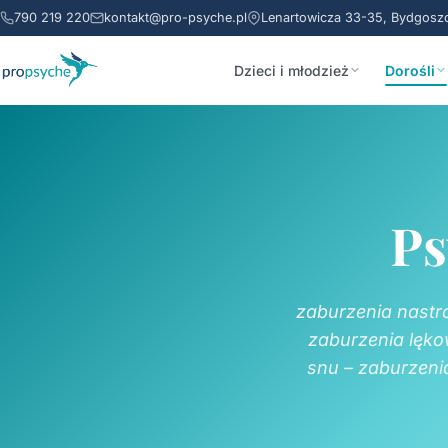
790 219 220
kontakt@pro-psyche.pl
Lenartowicza 33-35, Bydgosz
Dzieci i młodzież
Dorośli
Ps
zaburzenia nastr
zaburzenia lękow
snu – zaburzeni