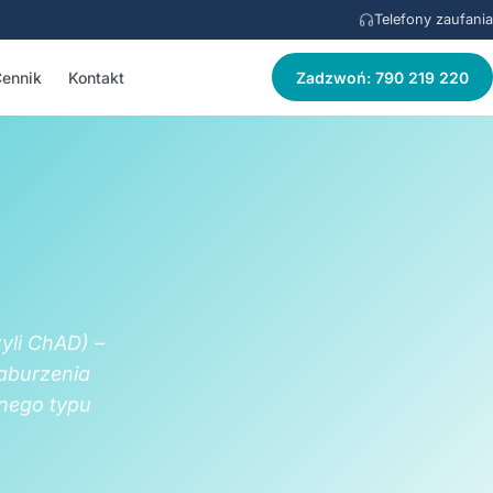
Telefony zaufania
ennik
Kontakt
Zadzwoń: 790 219 220
yli ChAD) –
zaburzenia
żnego typu