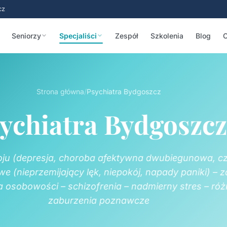
cz
Seniorzy
Specjaliści
Zespół
Szkolenia
Blog
C
Strona główna
/
Psychiatra Bydgoszcz
ychiatra Bydgoszcz
oju (depresja, choroba afektywna dwubiegunowa, cz
e (nieprzemijający lęk, niepokój, napady paniki) – 
a osobowości – schizofrenia – nadmierny stres – ró
zaburzenia poznawcze