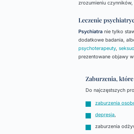
zrozumieniu czynników, 
Leczenie psychiatry
Psychiatra
nie tylko sta
dodatkowe badania, albo
psychoterapeuty
,
seksu
prezentowane objawy wy
Zaburzenia, które 
Do najczęstszych pro
zaburzenia osob
depresja
,
zaburzenia odżyw