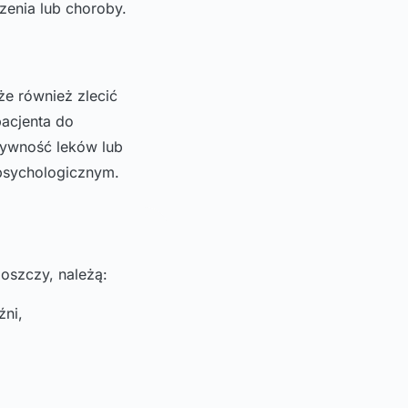
zenia lub choroby.
e również zlecić
pacjenta do
ktywność leków lub
psychologicznym.
oszczy, należą:
źni,