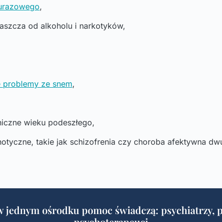
ourazowego
,
łaszcza od alkoholu i narkotyków,
e problemy ze snem
,
hiczne wieku podeszłego,
otyczne, takie jak schizofrenia czy choroba afektywna d
w jednym ośrodku pomoc świadczą: psychiatrzy, p
psychoterapeuci