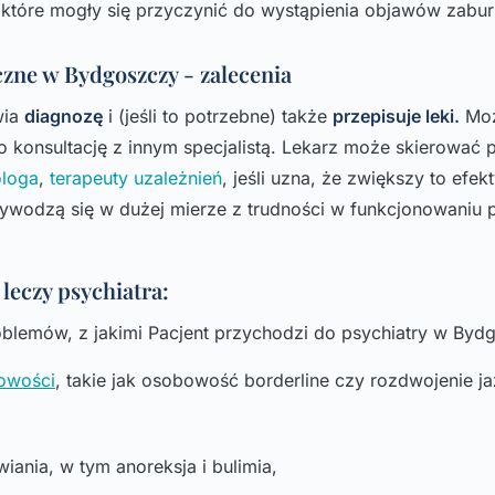
które mogły się przyczynić do wystąpienia objawów zabur
czne w Bydgoszczy - zalecenia
wia
diagnozę
i (jeśli to potrzebne) także
przepisuje leki.
Moż
 konsultację z innym specjalistą. Lekarz może skierować 
ologa
,
terapeuty uzależnień
, jeśli uzna, że zwiększy to efe
wodzą się w dużej mierze z trudności w funkcjonowaniu 
leczy psychiatra:
blemów, z jakimi Pacjent przychodzi do psychiatry w Bydg
owości
, takie jak osobowość borderline czy rozdwojenie ja
iania, w tym anoreksja i bulimia,