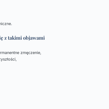
hiczne.
się z takimi objawami
permanentne zmęczenie,
yszłości,