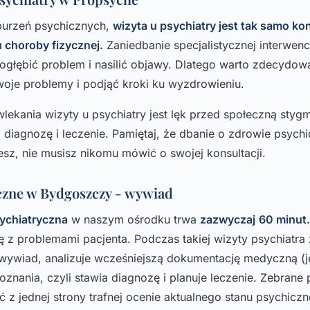
burzeń psychicznych,
wizyta u psychiatry jest tak samo kon
u choroby fizycznej.
Zaniedbanie specjalistycznej interwencj
głębić problem i nasilić objawy. Dlatego warto zdecydowa
oje problemy i podjąć kroki ku wyzdrowieniu.
kania wizyty u psychiatry jest lęk przed społeczną styg
 diagnozę i leczenie. Pamiętaj, że dbanie o zdrowie psych
esz, nie musisz nikomu mówić o swojej konsultacji.
czne w Bydgoszczy - wywiad
sychiatryczna
w naszym ośrodku trwa
zazwyczaj
60 minut.
 z problemami pacjenta. Podczas takiej wizyty psychiatra
ywiad, analizuje wcześniejszą dokumentację medyczną (je
oznania, czyli stawia diagnozę i planuje leczenie. Zebran
 z jednej strony trafnej ocenie aktualnego stanu psychiczn