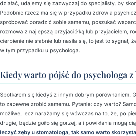
działać, udajemy się zazwyczaj do specjalisty, by sko
Podobnie rzecz ma się w przypadku zdrowia psychicz
spróbować poradzić sobie samemu, poszukać wsparcia 
rozmowa z najlepszą przyjaciółką lub przyjacielem, r
cierpienie nie słabnie lub nasila się, to jest to sygna
w tym przypadku u psychologa.
Kiedy warto pójść do psychologa z 
Spotkałem się kiedyś z innym dobrym porównaniem. G
to zapewne zrobić samemu. Pytanie: czy warto? Samo
możliwe, lecz narażamy się wówczas na to, że, po pier
drugie, będzie goiło się gorzej, a i powikłania mogą c
leczyć zęby u stomatologa, tak samo warto skorzyst