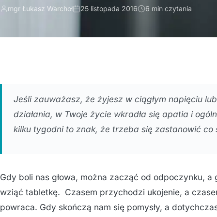
mgr Łukasz Warchoł
25 listopada 2016
6 min czytania
Jeśli zauważasz, że żyjesz w ciągłym napięciu lu
działania, w Twoje życie wkradła się apatia i ogól
kilku tygodni to znak, że trzeba się zastanowić co s
Gdy boli nas głowa, można zacząć od odpoczynku, a gd
wziąć tabletkę. Czasem przychodzi ukojenie, a czasem
powraca. Gdy skończą nam się pomysły, a dotychcza