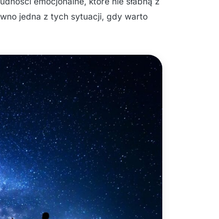
udności emocjonalne, które nie słabną z
wno jedna z tych sytuacji, gdy warto