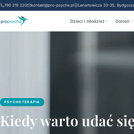
790 219 220
kontakt@pro-psyche.pl
Lenartowicza 33-35, Bydgosz
Dzieci i młodzież
Dorośli
PSYCHOTERAPIA
Kiedy warto udać si