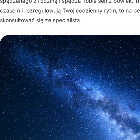
spędzanego z rodziną i spędza Tobie sen z powiek. Tr
czasem i rozregulowują Twój codzienny rytm, to na pe
skonsultować się ze specjalistą.