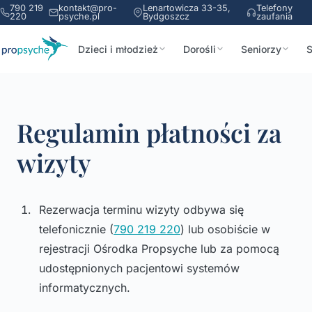
790 219
kontakt@pro-
Lenartowicza 33-35,
Telefony
220
psyche.pl
Bydgoszcz
zaufania
Dzieci i młodzież
Dorośli
Seniorzy
S
Regulamin płatności za
wizyty
Rezerwacja terminu wizyty odbywa się
telefonicznie (
790 219 220
) lub osobiście w
rejestracji Ośrodka Propsyche lub za pomocą
udostępnionych pacjentowi systemów
informatycznych.