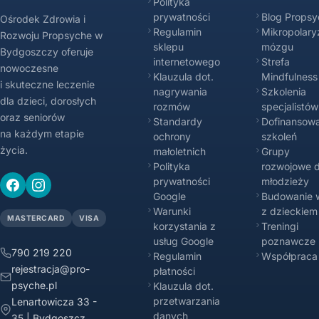
Polityka
prywatności
Blog Propsy
Ośrodek Zdrowia i
Regulamin
Mikropolary
Rozwoju Propsyche w
sklepu
mózgu
Bydgoszczy oferuje
internetowego
Strefa
nowoczesne
Klauzula dot.
Mindfulness
i skuteczne leczenie
nagrywania
Szkolenia
dla dzieci, dorosłych
rozmów
specjalistów
oraz seniorów
Standardy
Dofinansowa
na każdym etapie
ochrony
szkoleń
życia.
małoletnich
Grupy
Polityka
rozwojowe d
prywatności
młodzieży
Google
Budowanie w
Warunki
z dzieckiem
MASTERCARD
VISA
korzystania z
Treningi
usług Google
poznawcze
790 219 220
Regulamin
Współpraca
rejestracja@pro-
płatności
psyche.pl
Klauzula dot.
przetwarzania
Lenartowicza 33 -
danych
35 | Bydgoszcz