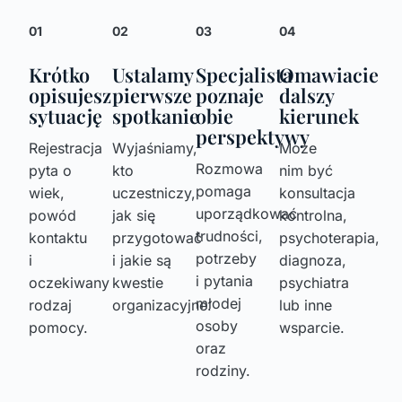
01
02
03
04
Krótko
Ustalamy
Specjalista
Omawiacie
opisujesz
pierwsze
poznaje
dalszy
sytuację
spotkanie
obie
kierunek
perspektywy
Rejestracja
Wyjaśniamy,
Może
Rozmowa
pyta o
kto
nim być
pomaga
wiek,
uczestniczy,
konsultacja
uporządkować
powód
jak się
kontrolna,
trudności,
kontaktu
przygotować
psychoterapia,
potrzeby
i
i jakie są
diagnoza,
i pytania
oczekiwany
kwestie
psychiatra
młodej
rodzaj
organizacyjne.
lub inne
osoby
pomocy.
wsparcie.
oraz
rodziny.