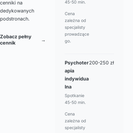
45-50 min.
cenniki na
dedykowanych
Cena
podstronach.
zależna od
specjalisty
prowadzące
Zobacz pełny
→
go.
cennik
Psychoter
200-250 zł
apia
indywidua
lna
Spotkanie
45-50 min.
Cena
zależna od
specjalisty