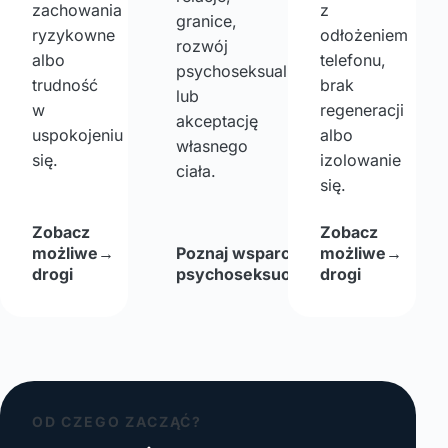
zachowania
z
granice,
ryzykowne
odłożeniem
rozwój
albo
telefonu,
psychoseksualny
trudność
brak
lub
w
regeneracji
akceptację
uspokojeniu
albo
własnego
się.
izolowanie
ciała.
się.
Zobacz
Zobacz
możliwe
→
Poznaj wsparcie
możliwe
→
→
drogi
psychoseksuologiczne
drogi
OD CZEGO ZACZĄĆ?