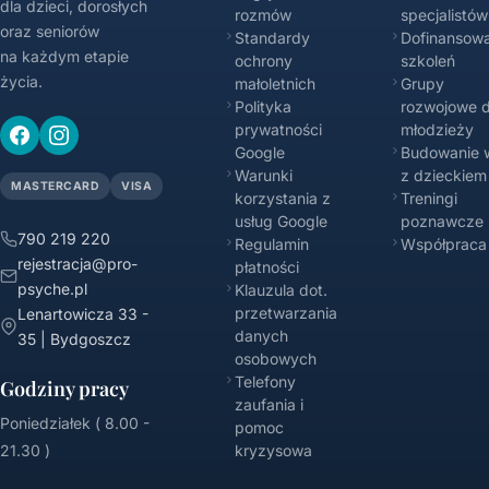
dla dzieci, dorosłych
rozmów
specjalistów
oraz seniorów
Standardy
Dofinansowa
na każdym etapie
ochrony
szkoleń
życia.
małoletnich
Grupy
Polityka
rozwojowe d
prywatności
młodzieży
Google
Budowanie w
Warunki
z dzieckiem
MASTERCARD
VISA
korzystania z
Treningi
usług Google
poznawcze
790 219 220
Regulamin
Współpraca
rejestracja@pro-
płatności
psyche.pl
Klauzula dot.
przetwarzania
Lenartowicza 33 -
danych
35 | Bydgoszcz
osobowych
Telefony
Godziny pracy
zaufania i
Poniedziałek ( 8.00 -
pomoc
21.30 )
kryzysowa