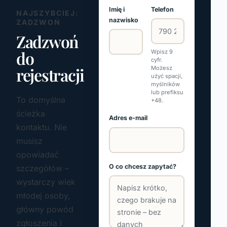
Imię i
Telefon
NAJSZYBCIEJ:
nazwisko
ZADZWOŃ
Zadzwoń
do
Wpisz 9
cyfr.
rejestracji
Możesz
użyć spacji,
myślników
lub prefiksu
To domyślna
+48.
ścieżka
Adres e-mail
kontaktu. Nie
musisz
opowiadać
O co chcesz zapytać?
szczegółów –
wystarczy wiek
młodej osoby,
główny powód
zgłoszenia i