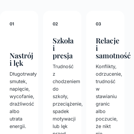
01
02
03
Szkoła
Relacje
i
i
Nastrój
presja
samotność
i lęk
Trudność
Konflikty,
Długotrwały
z
odrzucenie,
smutek,
chodzeniem
trudność
napięcie,
do
w
wycofanie,
szkoły,
stawianiu
drażliwość
przeciążenie,
granic
albo
spadek
albo
utrata
motywacji
poczucie,
energii.
lub lęk
że nikt
przed
nie