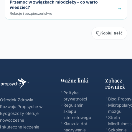
Przemoc w związkach młodzieży – co warto
→
wiedzieć?
Relacje i bezpieczeństwo
Kopiuj treść
Ważne linki
Zobacz
również
Polityka
prywatności
Blog Propsy
Ośrodek Zdrowia i
Regulamin
Mikropolary
Rozwoju Propsyche w
sklepu
mózgu
Bydgoszczy oferuje
internetowego
Strefa
nowoczesne
Klauzula dot.
Mindfulness
i skuteczne leczenie
nagrywania
Szkolenia