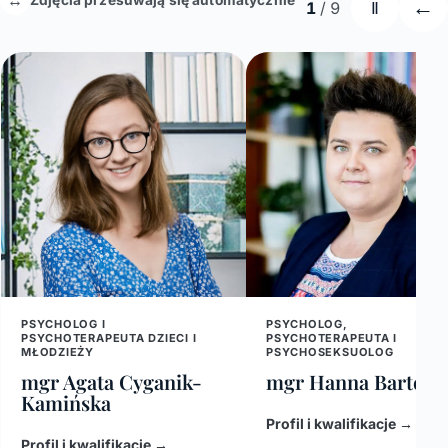
←
1
/ 9
Ⅱ
PSYCHOLOG I
PSYCHOLOG,
PSYCHOTERAPEUTA DZIECI I
PSYCHOTERAPEUTA I
MŁODZIEŻY
PSYCHOSEKSUOLOG
mgr Agata Cyganik-
mgr Hanna Bartosz
Kamińska
Profil i kwalifikacje
→
Profil i kwalifikacje
→