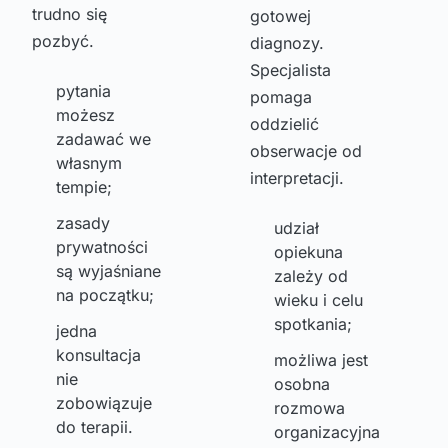
trudno się
gotowej
pozbyć.
diagnozy.
Specjalista
pytania
pomaga
możesz
oddzielić
zadawać we
obserwacje od
własnym
interpretacji.
tempie;
zasady
udział
prywatności
opiekuna
są wyjaśniane
zależy od
na początku;
wieku i celu
spotkania;
jedna
konsultacja
możliwa jest
nie
osobna
zobowiązuje
rozmowa
do terapii.
organizacyjna