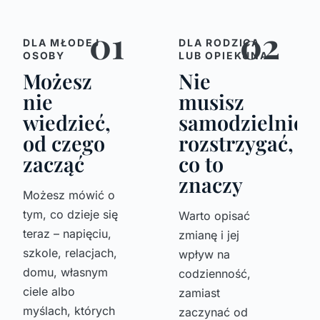
01
02
DLA MŁODEJ
DLA RODZICA
OSOBY
LUB OPIEKUNA
Możesz
Nie
nie
musisz
wiedzieć,
samodzielnie
od czego
rozstrzygać,
zacząć
co to
znaczy
Możesz mówić o
tym, co dzieje się
Warto opisać
teraz – napięciu,
zmianę i jej
szkole, relacjach,
wpływ na
domu, własnym
codzienność,
ciele albo
zamiast
myślach, których
zaczynać od