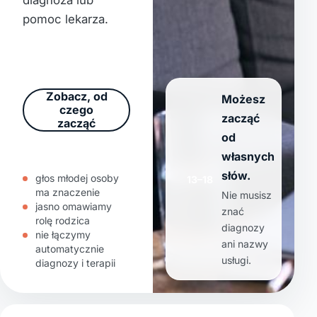
diagnoza lub
pomoc lekarza.
Zadzwoń:
790 219 220
Zobacz, od
Możesz
czego
zacząć
zacząć
od
własnych
słów.
głos młodej osoby
13–18
ma znaczenie
Nie musisz
jasno omawiamy
znać
rolę rodzica
diagnozy
nie łączymy
ani nazwy
automatycznie
usługi.
diagnozy i terapii