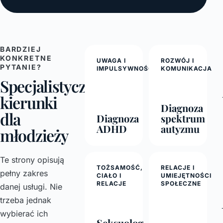
BARDZIEJ
KONKRETNE
UWAGA I
ROZWÓJ I
PYTANIE?
IMPULSYWNOŚĆ
KOMUNIKACJA
Specjalistyczne
→
kierunki
Diagnoza
dla
Diagnoza
spektrum
ADHD
autyzmu
młodzieży
Te strony opisują
TOŻSAMOŚĆ,
RELACJE I
pełny zakres
CIAŁO I
UMIEJĘTNOŚCI
RELACJE
SPOŁECZNE
danej usługi. Nie
trzeba jednak
→
wybierać ich
Seksuolog