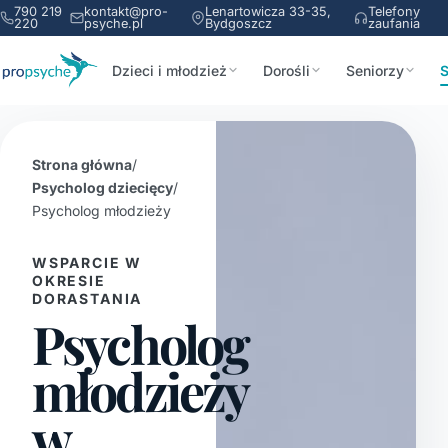
790 219
kontakt@pro-
Lenartowicza 33-35,
Telefony
220
psyche.pl
Bydgoszcz
zaufania
Dzieci i młodzież
Dorośli
Seniorzy
S
Strona główna
/
Psycholog dziecięcy
/
Psycholog młodzieży
WSPARCIE W
OKRESIE
DORASTANIA
Psycholog
młodzieży
w