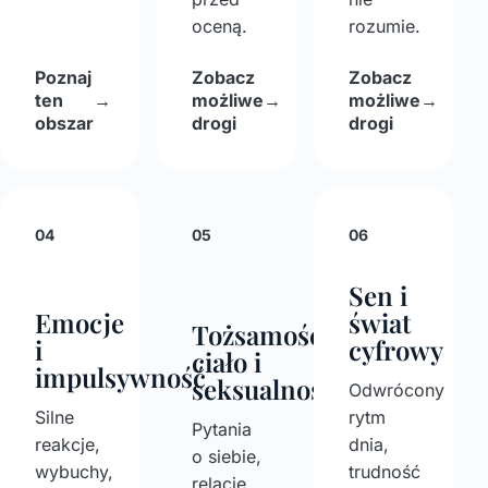
oceną.
rozumie.
Poznaj
Zobacz
Zobacz
ten
→
możliwe
→
możliwe
→
obszar
drogi
drogi
04
05
06
Sen i
Emocje
świat
Tożsamość,
i
cyfrowy
ciało i
impulsywność
seksualność
Odwrócony
Silne
rytm
Pytania
reakcje,
dnia,
o siebie,
wybuchy,
trudność
relacje,