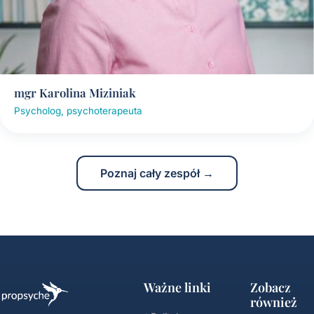
mgr Karolina Miziniak
Psycholog, psychoterapeuta
Poznaj cały zespół →
Ważne linki
Zobacz
również