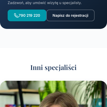
Zadzwoń, aby umówić wizytę u specjalisty.
790 219 220
Napisz do rejestracji
Inni specjaliści