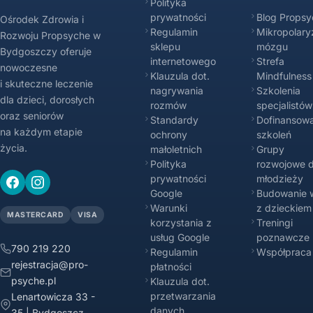
Polityka
prywatności
Blog Propsy
Ośrodek Zdrowia i
Regulamin
Mikropolary
Rozwoju Propsyche w
sklepu
mózgu
Bydgoszczy oferuje
internetowego
Strefa
nowoczesne
Klauzula dot.
Mindfulness
i skuteczne leczenie
nagrywania
Szkolenia
dla dzieci, dorosłych
rozmów
specjalistów
oraz seniorów
Standardy
Dofinansowa
na każdym etapie
ochrony
szkoleń
życia.
małoletnich
Grupy
Polityka
rozwojowe d
prywatności
młodzieży
Google
Budowanie w
Warunki
z dzieckiem
MASTERCARD
VISA
korzystania z
Treningi
usług Google
poznawcze
790 219 220
Regulamin
Współpraca
rejestracja@pro-
płatności
psyche.pl
Klauzula dot.
przetwarzania
Lenartowicza 33 -
danych
35 | Bydgoszcz