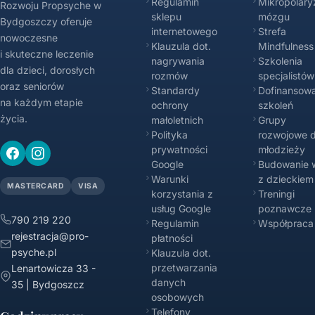
Regulamin
Mikropolary
Rozwoju Propsyche w
sklepu
mózgu
Bydgoszczy oferuje
internetowego
Strefa
nowoczesne
Klauzula dot.
Mindfulness
i skuteczne leczenie
nagrywania
Szkolenia
dla dzieci, dorosłych
rozmów
specjalistów
oraz seniorów
Standardy
Dofinansowa
na każdym etapie
ochrony
szkoleń
życia.
małoletnich
Grupy
Polityka
rozwojowe d
prywatności
młodzieży
Google
Budowanie w
Warunki
z dzieckiem
MASTERCARD
VISA
korzystania z
Treningi
usług Google
poznawcze
790 219 220
Regulamin
Współpraca
rejestracja@pro-
płatności
psyche.pl
Klauzula dot.
przetwarzania
Lenartowicza 33 -
danych
35 | Bydgoszcz
osobowych
Telefony