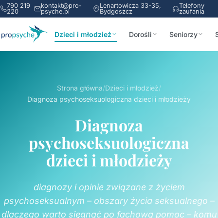
790 219
kontakt@pro-
Lenartowicza 33-35,
Telefony
220
psyche.pl
Bydgoszcz
zaufania
Dzieci i młodzież
Dorośli
Seniorzy
Strona główna
/
Dzieci i młodzież
/
Diagnoza psychoseksuologiczna dzieci i młodzieży
Diagnoza
psychoseksuologiczna
dzieci i młodzieży
diagnozy i opinie związane z życiem
psychoseksualnym – obszary życia seksualnego –
dlaczego warto sięgnąć po fachową pomoc – komu