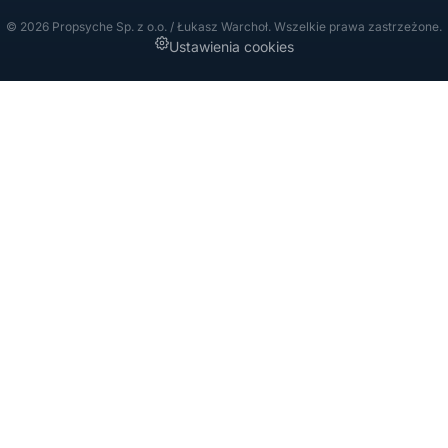
© 2026 Propsyche Sp. z o.o. / Łukasz Warchoł. Wszelkie prawa zastrzeżone.
Ustawienia cookies