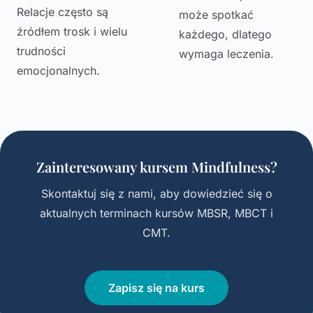
Relacje często są
może spotkać
źródłem trosk i wielu
każdego, dlatego
trudności
wymaga leczenia.
emocjonalnych.
Zainteresowany kursem Mindfulness?
Skontaktuj się z nami, aby dowiedzieć się o
aktualnych terminach kursów MBSR, MBCT i
CMT.
Zapisz się na kurs