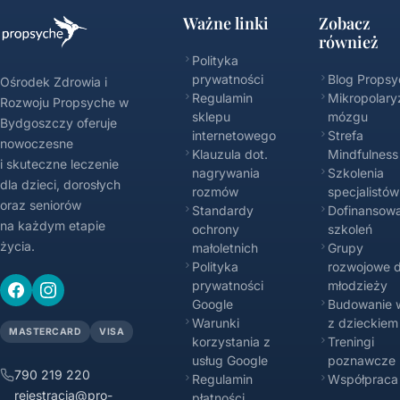
Ważne linki
Zobacz
również
Polityka
prywatności
Blog Propsy
Ośrodek Zdrowia i
Regulamin
Mikropolary
Rozwoju Propsyche w
sklepu
mózgu
Bydgoszczy oferuje
internetowego
Strefa
nowoczesne
Klauzula dot.
Mindfulness
i skuteczne leczenie
nagrywania
Szkolenia
dla dzieci, dorosłych
rozmów
specjalistów
oraz seniorów
Standardy
Dofinansowa
na każdym etapie
ochrony
szkoleń
życia.
małoletnich
Grupy
Polityka
rozwojowe d
prywatności
młodzieży
Google
Budowanie w
Warunki
z dzieckiem
MASTERCARD
VISA
korzystania z
Treningi
usług Google
poznawcze
790 219 220
Regulamin
Współpraca
rejestracja@pro-
płatności