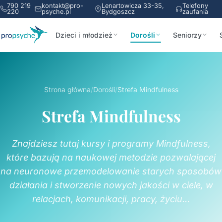
790 219
kontakt@pro-
Lenartowicza 33-35,
Telefony
220
psyche.pl
Bydgoszcz
zaufania
Dzieci i młodzież
Dorośli
Seniorzy
Strona główna
/
Dorośli
/
Strefa Mindfulness
Strefa Mindfulness
Znajdziesz tutaj kursy i programy Mindfulness,
które bazują na naukowej metodzie pozwalającej
na neuronowe przemodelowanie starych sposobów
działania i stworzenie nowych jakości w ciele, w
relacjach, komunikacji, pracy, życiu…