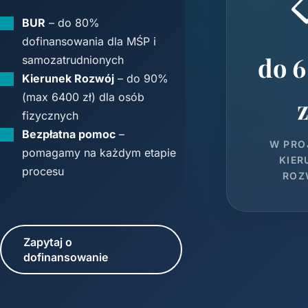

BUR
– do 80%
dofinansowania dla MŚP i
do 6
samozatrudnionych
Kierunek Rozwój
– do 90%
(max 6400 zł) dla osób
z
fizycznych
Bezpłatna pomoc
–
W PRO
pomagamy na każdym etapie
KIER
procesu
ROZ
Zapytaj o
dofinansowanie