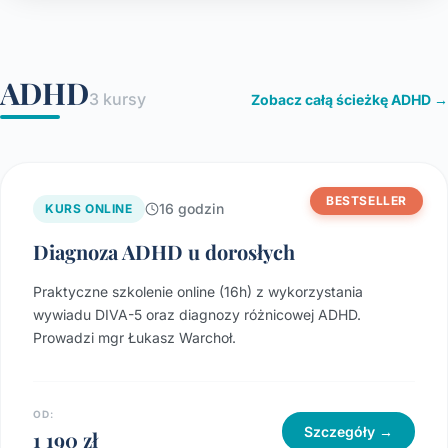
ADHD
3 kursy
Zobacz całą ścieżkę ADHD →
BESTSELLER
16 godzin
KURS ONLINE
Diagnoza ADHD u dorosłych
Praktyczne szkolenie online (16h) z wykorzystania
wywiadu DIVA-5 oraz diagnozy różnicowej ADHD.
Prowadzi mgr Łukasz Warchoł.
OD:
Szczegóły →
1 190 zł