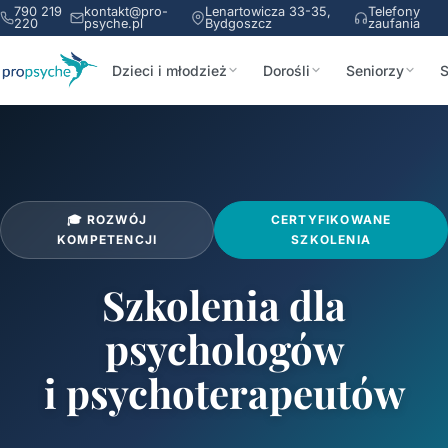
790 219
kontakt@pro-
Lenartowicza 33-35,
Telefony
220
psyche.pl
Bydgoszcz
zaufania
Dzieci i młodzież
Dorośli
Seniorzy
S
🎓 ROZWÓJ
CERTYFIKOWANE
KOMPETENCJI
SZKOLENIA
Szkolenia dla
psychologów
i psychoterapeutów