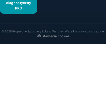
diagnostyczny
PKD
© 2026 Propsyche Sp. z o.o. / Łukasz Warchoł. Wszelkie prawa zastrzeżone.
Ustawienia cookies