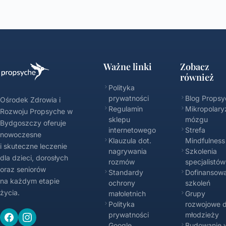
Ważne linki
Zobacz
również
Polityka
prywatności
Blog Propsy
Ośrodek Zdrowia i
Regulamin
Mikropolary
Rozwoju Propsyche w
sklepu
mózgu
Bydgoszczy oferuje
internetowego
Strefa
nowoczesne
Klauzula dot.
Mindfulness
i skuteczne leczenie
nagrywania
Szkolenia
dla dzieci, dorosłych
rozmów
specjalistów
oraz seniorów
Standardy
Dofinansowa
na każdym etapie
ochrony
szkoleń
życia.
małoletnich
Grupy
Polityka
rozwojowe d
prywatności
młodzieży
Google
Budowanie w