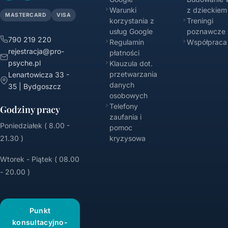
Warunki
z dzieckiem
MASTERCARD
VISA
korzystania z
Treningi
usług Google
poznawcze
790 219 220
Regulamin
Współpraca
rejestracja@pro-
płatności
psyche.pl
Klauzula dot.
przetwarzania
Lenartowicza 33 -
danych
35 | Bydgoszcz
osobowych
Telefony
Godziny pracy
zaufania i
Poniedziałek ( 8.00 -
pomoc
21.30 )
kryzysowa
Wtorek - Piątek ( 08.00
- 20.00 )
Punkt
konsultacyjno-