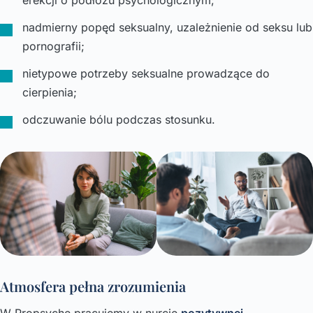
nadmierny popęd seksualny, uzależnienie od seksu lub
pornografii;
nietypowe potrzeby seksualne prowadzące do
cierpienia;
odczuwanie bólu podczas stosunku.
Atmosfera pełna zrozumienia
W Propsyche pracujemy w nurcie
pozytywnej