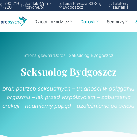
790 219
kontakt@pro-
Lenartowicza 33-35,
Telefony
220
psyche.pl
Bydgoszcz
zaufania
Dzieci i młodzież
Dorośli
Seniorzy
Strona główna
/
Dorośli
/
Seksuolog Bydgoszcz
Seksuolog Bydgoszcz
brak potrzeb seksualnych – trudności w osiąganiu
orgazmu – lęk przed współżyciem – zaburzenia
erekcji – nadmierny popęd – uzależnienie od seksu