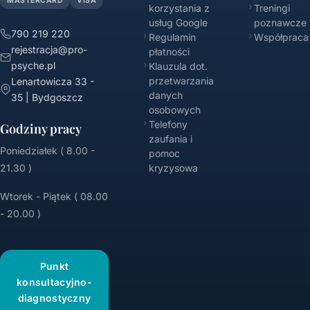
MASTERCARD
VISA
korzystania z
Treningi
usług Google
poznawcze
790 219 220
Regulamin
Współpraca
rejestracja@pro-
płatności
psyche.pl
Klauzula dot.
przetwarzania
Lenartowicza 33 -
danych
35 | Bydgoszcz
osobowych
Telefony
Godziny pracy
zaufania i
Poniedziałek ( 8.00 -
pomoc
21.30 )
kryzysowa
Wtorek - Piątek ( 08.00
- 20.00 )
Punkt
konsultacyjno-
diagnostyczny