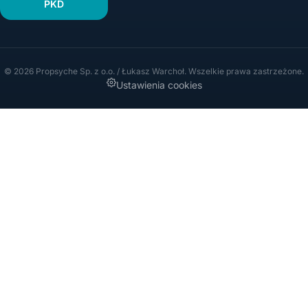
PKD
© 2026 Propsyche Sp. z o.o. / Łukasz Warchoł. Wszelkie prawa zastrzeżone.
Ustawienia cookies