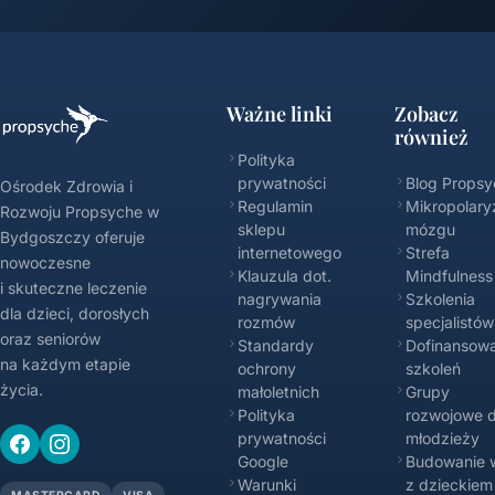
Ważne linki
Zobacz
również
Polityka
prywatności
Blog Propsy
Ośrodek Zdrowia i
Regulamin
Mikropolary
Rozwoju Propsyche w
sklepu
mózgu
Bydgoszczy oferuje
internetowego
Strefa
nowoczesne
Klauzula dot.
Mindfulness
i skuteczne leczenie
nagrywania
Szkolenia
dla dzieci, dorosłych
rozmów
specjalistów
oraz seniorów
Standardy
Dofinansowa
na każdym etapie
ochrony
szkoleń
życia.
małoletnich
Grupy
Polityka
rozwojowe d
prywatności
młodzieży
Google
Budowanie w
Warunki
z dzieckiem