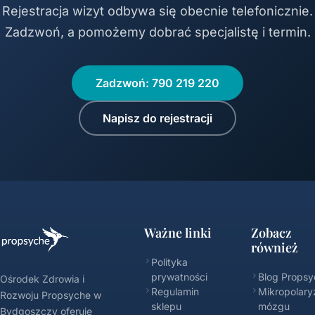
Rejestracja wizyt odbywa się obecnie telefonicznie.
Zadzwoń, a pomożemy dobrać specjalistę i termin.
Zadzwoń: 790 219 220
Napisz do rejestracji
Ważne linki
Zobacz
również
Polityka
prywatności
Blog Propsy
Ośrodek Zdrowia i
Regulamin
Mikropolary
Rozwoju Propsyche w
sklepu
mózgu
Bydgoszczy oferuje