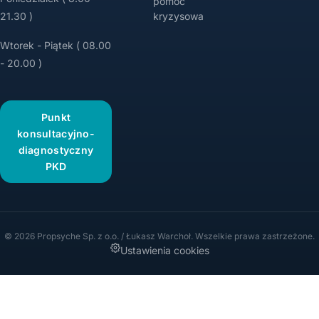
pomoc
21.30 )
kryzysowa
Wtorek - Piątek ( 08.00
- 20.00 )
Punkt
konsultacyjno-
diagnostyczny
PKD
© 2026 Propsyche Sp. z o.o. / Łukasz Warchoł. Wszelkie prawa zastrzeżone.
Ustawienia cookies