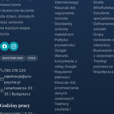
internetowego
Strefa
nowoczesne
Klauzula dot.
Mindfulness
i skuteczne leczenie
nagrywania
Szkolenia
dla dzieci, dorosłych
rozmów
specjalistów
oraz seniorów
Standardy
Dofinansowa
na każdym etapie
ochrony
szkoleń
życia.
małoletnich
Grupy
Polityka
rozwojowe d
prywatności
młodzieży
Google
Budowanie w
Warunki
z dzieckiem
MASTERCARD
VISA
korzystania z
Treningi
usług Google
poznawcze
790 219 220
Regulamin
Współpraca
rejestracja@pro-
płatności
psyche.pl
Klauzula dot.
przetwarzania
Lenartowicza 33 -
danych
35 | Bydgoszcz
osobowych
Telefony
Godziny pracy
zaufania i
Poniedziałek ( 8.00 -