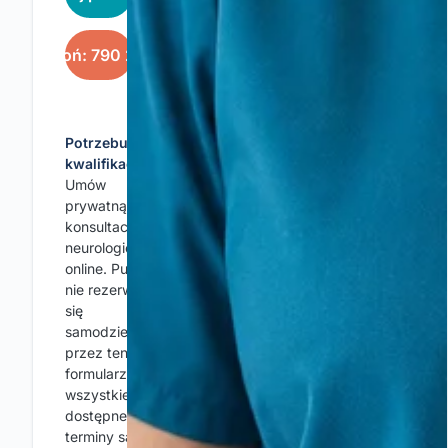
Zadzwoń: 790 219 220
Potrzebujesz
kwalifikacji?
Umów
prywatną
konsultację
neurologiczną
online. Punkcji
nie rezerwuje
się
samodzielnie
przez ten
formularz. Nie
wszystkie
dostępne
terminy są