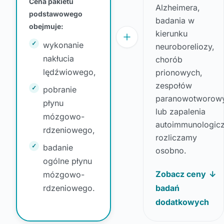
Cena pakietu
Alzheimera,
podstawowego
badania w
obejmuje:
kierunku
wykonanie
neuroboreliozy,
nakłucia
chorób
lędźwiowego,
prionowych,
zespołów
pobranie
paranowotworow
płynu
lub zapalenia
mózgowo-
autoimmunologic
rdzeniowego,
rozliczamy
badanie
osobno.
ogólne płynu
Zobacz ceny
↓
mózgowo-
rdzeniowego.
badań
dodatkowych