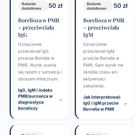
Badanie
Badanie
50 zł
50 zł
dodatkowe
dodatkowe
Borelioza w PMR
Borelioza w PMR
– przeciwciała
– przeciwciała
IgG
IgM
Oznaczenie
Oznaczenie
przeciwciał IgG
przeciwciał IgM
przeciw Borrelia w
przeciw Borrelia w
PMR. Wynik ocenia
PMR. Sam wynik nie
się razem z surowicą i
określa czasu ani
obrazem klinicznym.
aktywności
zakażenia.
IgG, IgM i indeks
PMR/surowica w
Jak interpretować
→
diagnostyce
IgG i IgM przeciw
→
boreliozy
Borrelia w PMR