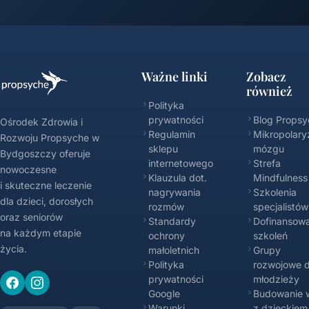
Ważne linki
Zobacz
również
Polityka
prywatności
Blog Propsy
Ośrodek Zdrowia i
Regulamin
Mikropolary
Rozwoju Propsyche w
sklepu
mózgu
Bydgoszczy oferuje
internetowego
Strefa
nowoczesne
Klauzula dot.
Mindfulness
i skuteczne leczenie
nagrywania
Szkolenia
dla dzieci, dorosłych
rozmów
specjalistów
oraz seniorów
Standardy
Dofinansowa
na każdym etapie
ochrony
szkoleń
życia.
małoletnich
Grupy
Polityka
rozwojowe d
prywatności
młodzieży
Google
Budowanie w
Warunki
z dzieckiem