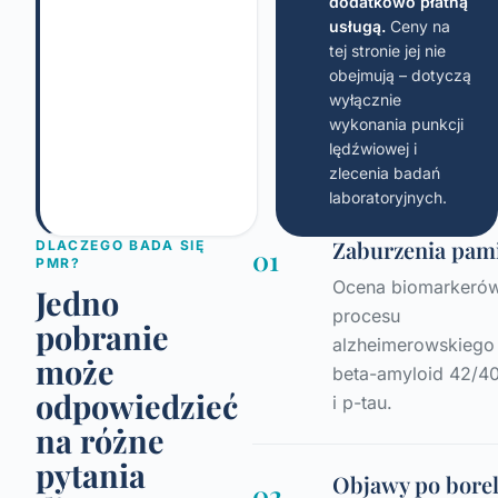
dodatkowo płatną
usługą.
Ceny na
tej stronie jej nie
obejmują – dotyczą
wyłącznie
wykonania punkcji
lędźwiowej i
zlecenia badań
laboratoryjnych.
Zaburzenia pam
DLACZEGO BADA SIĘ
01
PMR?
Ocena biomarkeró
Jedno
procesu
pobranie
alzheimerowskiego
może
beta-amyloid 42/40
odpowiedzieć
i p-tau.
na różne
pytania
Objawy po borel
02