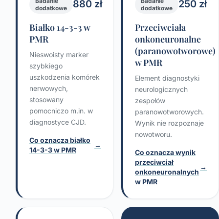
Badanie
Badanie
880 zł
250 zł
dodatkowe
dodatkowe
Białko 14-3-3 w
Przeciwciała
PMR
onkoneuronalne
(paranowotworowe)
Nieswoisty marker
w PMR
szybkiego
uszkodzenia komórek
Element diagnostyki
nerwowych,
neurologicznych
stosowany
zespołów
pomocniczo m.in. w
paranowotworowych.
diagnostyce CJD.
Wynik nie rozpoznaje
nowotworu.
Co oznacza białko
→
14-3-3 w PMR
Co oznacza wynik
przeciwciał
→
onkoneuronalnych
w PMR