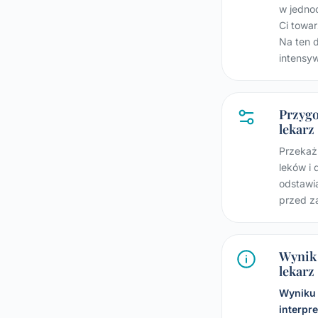
w jedno
Ci towar
Na ten d
intensy
Przygo
lekarz
Przekaż
leków i
odstawi
przed z
Wynik 
lekarz
Wyniku 
interpr