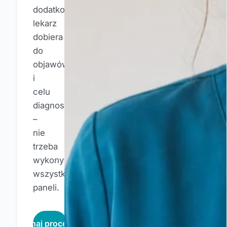
dodatkowe
lekarz
dobiera
do
objawów
i
celu
diagnostyki
–
nie
trzeba
wykonywać
wszystkich
paneli.
Poznaj procedurę