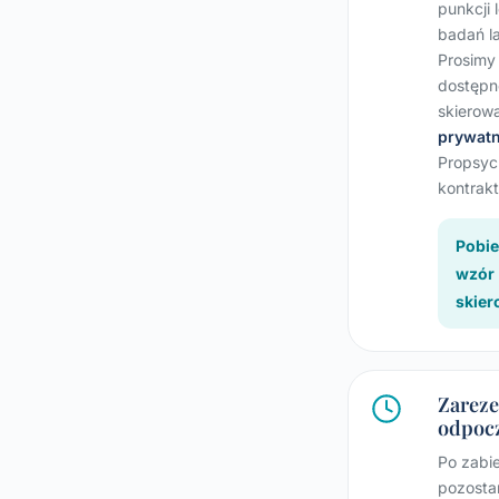
punkcji 
badań l
Prosimy
dostępn
skierow
prywatn
Propsyc
kontrakt
Pobie
wzór
skier
Zareze
odpoc
Po zabie
pozosta