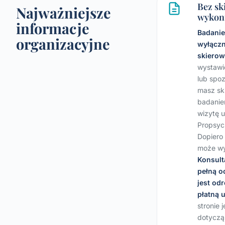
Bez sk
Najważniejsze
wykon
informacje
Badani
organizacyjne
wyłączn
skierow
wystawi
lub spoz
masz sk
badanie
wizytę 
Propsych
Dopiero 
może wy
Konsult
pełną o
jest od
płatną 
stronie 
dotyczą