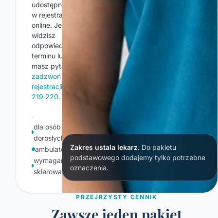
udostępniane
w rejestracji
online. Jeśli nie
widzisz
odpowiedniego
terminu lub
masz pytania,
zadzwoń do
rejestracji: 790
219 220
.
dla osób
dorosłych
Zakres ustala lekarz.
Do pakietu
ambulatoryjnie
podstawowego dodajemy tylko potrzebne
wymagane
oznaczenia.
skierowanie
PRZEJRZYSTY CENNIK
Zawsze jeden pakiet