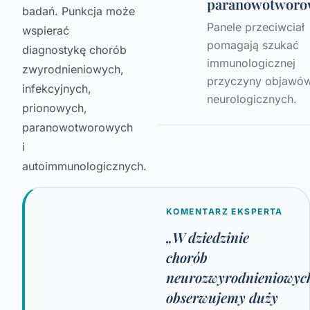
paranowotworo
badań. Punkcja może
Panele przeciwciał
wspierać
pomagają szukać
diagnostykę chorób
immunologicznej
zwyrodnieniowych,
przyczyny objawó
infekcyjnych,
neurologicznych.
prionowych,
paranowotworowych
i
autoimmunologicznych.
KOMENTARZ EKSPERTA
„W dziedzinie
chorób
neurozwyrodnieniowyc
obserwujemy duży