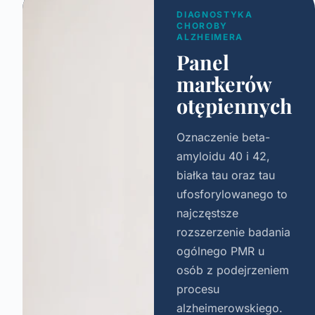
DIAGNOSTYKA
CHOROBY
ALZHEIMERA
Panel
markerów
otępiennych
Oznaczenie beta-
amyloidu 40 i 42,
białka tau oraz tau
ufosforylowanego to
najczęstsze
rozszerzenie badania
ogólnego PMR u
osób z podejrzeniem
procesu
alzheimerowskiego.