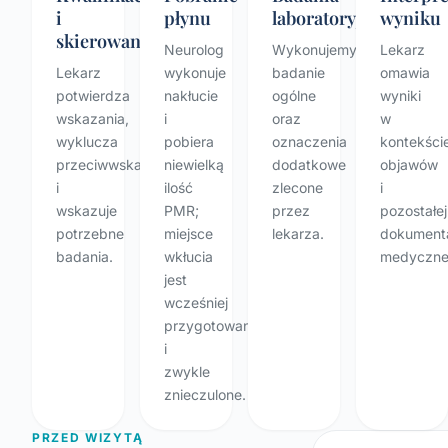
i
płynu
laboratoryjne
wyniku
skierowanie
Neurolog
Wykonujemy
Lekarz
Lekarz
wykonuje
badanie
omawia
potwierdza
nakłucie
ogólne
wyniki
wskazania,
i
oraz
w
wyklucza
pobiera
oznaczenia
kontekści
przeciwwskazania
niewielką
dodatkowe
objawów
i
ilość
zlecone
i
wskazuje
PMR;
przez
pozostałej
potrzebne
miejsce
lekarza.
dokumenta
badania.
wkłucia
medyczne
jest
wcześniej
przygotowane
i
zwykle
znieczulone.
PRZED WIZYTĄ