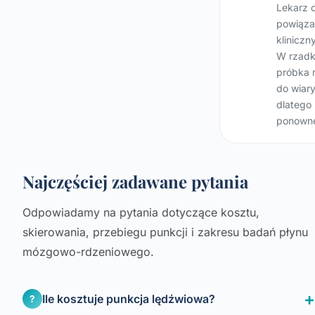
Lekarz 
powiąza
kliniczn
W rzadk
próbka 
do wiary
dlatego 
ponowne
Najczęściej zadawane pytania
Odpowiadamy na pytania dotyczące kosztu,
skierowania, przebiegu punkcji i zakresu badań płynu
mózgowo-rdzeniowego.
Ile kosztuje punkcja lędźwiowa?
?