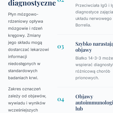
diagnostyczne
Przeciwciała IgG i 
diagnostyce zajęci
Płyn mózgowo-
układu nerwowego 
rdzeniowy opływa
Borrelia.
mózgowie i rdzeń
kręgowy. Zmiany
jego składu mogą
Szybko narastaj
03
objawy
dostarczać lekarzowi
informacji
Białko 14-3-3 moż
niedostępnych w
wspierać diagnosty
standardowych
różnicową chorób
badaniach krwi.
prionowych.
Zakres oznaczeń
Objawy
zależy od objawów,
04
autoimmunolog
wywiadu i wyników
lub
wcześniejszych