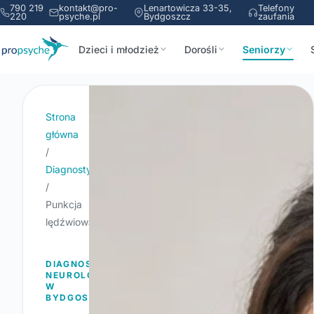
790 219
kontakt@pro-
Lenartowicza 33-35,
Telefony
220
psyche.pl
Bydgoszcz
zaufania
Dzieci i młodzież
Dorośli
Seniorzy
Strona
główna
/
Diagnostyka
/
Punkcja
lędźwiowa
DIAGNOSTYKA
NEUROLOGICZNA
W
BYDGOSZCZY