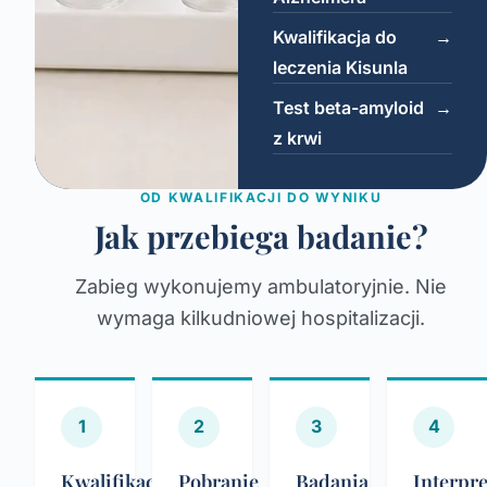
Kwalifikacja do
→
leczenia Kisunla
Test beta-amyloid
→
z krwi
OD KWALIFIKACJI DO WYNIKU
Jak przebiega badanie?
Zabieg wykonujemy ambulatoryjnie. Nie
wymaga kilkudniowej hospitalizacji.
1
2
3
4
Kwalifikacja
Pobranie
Badania
Interpre