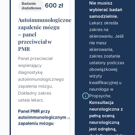
Nie musisz
Badanie
600 zł
dodatkowe
wybierać badań
samodzielnie.
Autoimmunologiczne
Lekarz określa
zapalenie mózgu
zakres na
– panel
skierowaniu. Jeśli
przeciwciał w
nie masz
PMR
skierowania,
zakres zostanie
Panel przeciwciał
ustalony podczas
wspierający
obowiązkowej
diagnostykę
wizyty
autoimmunologicznego
kwalifikacyjnej u
zapalenia mózgu.
neurologa w
Dokładny zakres
Propsyche.
ustala lekarz.
Konsultacja
neurologiczna z
Panel PMR przy
pełną oceną
autoimmunologicznym
→
neurologiczną
zapaleniu mózgu
jest odrębną,