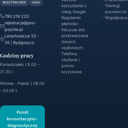
MASTERCARD
VISA
korzystania z
Treningi
usług Google
poznawcze
790 219 220
Regulamin
Współpraca
rejestracja@pro-
płatności
psyche.pl
Klauzula dot.
przetwarzania
Lenartowicza 33 -
danych
35 | Bydgoszcz
osobowych
Telefony
Godziny pracy
zaufania i
Poniedziałek ( 8.00 -
pomoc
21.30 )
kryzysowa
Wtorek - Piątek ( 08.00
- 20.00 )
Punkt
konsultacyjno-
diagnostyczny