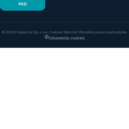
PKD
© 2026 Propsyche Sp. z o.o. / Łukasz Warchoł. Wszelkie prawa zastrzeżone.
Ustawienia cookies