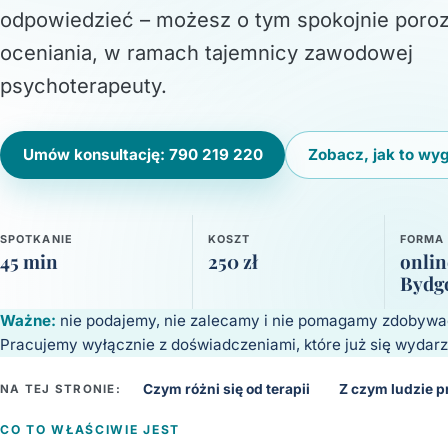
odpowiedzieć – możesz o tym spokojnie poro
oceniania, w ramach tajemnicy zawodowej
psychoterapeuty.
Umów konsultację: 790 219 220
Zobacz, jak to wy
SPOTKANIE
KOSZT
FORMA
45 min
250 zł
onlin
Bydg
Ważne:
nie podajemy, nie zalecamy i nie pomagamy zdobywać
Pracujemy wyłącznie z doświadczeniami, które już się wydarz
Czym różni się od terapii
Z czym ludzie 
NA TEJ STRONIE:
CO TO WŁAŚCIWIE JEST