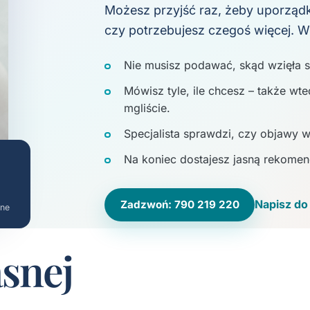
Możesz przyjść raz, żeby uporząd
czy potrzebujesz czegoś więcej. W
Nie musisz podawać, skąd wzięła si
Mówisz tyle, ile chcesz – także w
mgliście.
Specjalista sprawdzi, czy objawy w
Na koniec dostajesz jasną rekomen
Napisz do 
Zadzwoń: 790 219 220
ine
snej