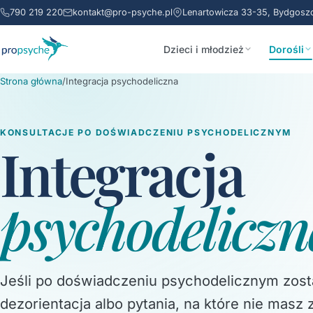
790 219 220
kontakt@pro-psyche.pl
Lenartowicza 33-35, Bydgosz
Dzieci i młodzież
Dorośli
Strona główna
/
Integracja psychodeliczna
KONSULTACJE PO DOŚWIADCZENIU PSYCHODELICZNYM
Integracja
psychodeliczn
Jeśli po doświadczeniu psychodelicznym zosta
dezorientacja albo pytania, na które nie masz 