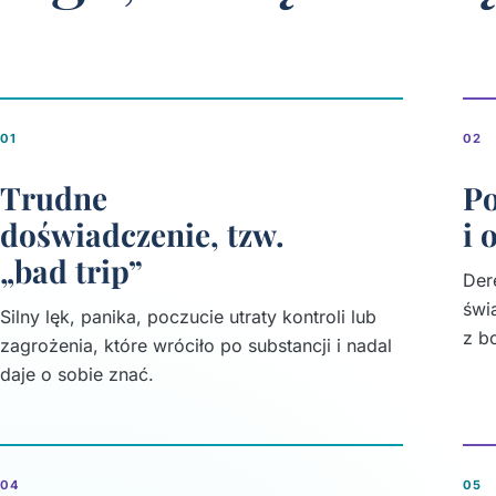
01
02
Trudne
Po
doświadczenie, tzw.
i 
„bad trip”
Der
świ
Silny lęk, panika, poczucie utraty kontroli lub
z b
zagrożenia, które wróciło po substancji i nadal
daje o sobie znać.
04
05