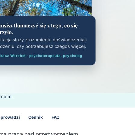
usisz tłumaczyć się z tego, co się
rzyło.
ltacja służy zrozumieniu doświadczenia i
dzeniu, czy potrzebujesz czegoś więcej.
kasz Warchoł · psychoterapeuta, psycholog
yciem.
 prowadzi
Cennik
FAQ
oma praca nad przetworzeniem