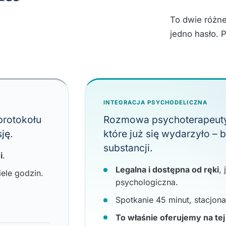
To dwie różne
jedno hasło. P
INTEGRACJA PSYCHODELICZNA
protokołu
Rozmowa psychoterapeuty
ję.
które już się wydarzyło – 
substancji.
i
.
Legalna i dostępna od ręki
,
ele godzin.
psychologiczna.
Spotkanie 45 minut, stacjonar
To właśnie oferujemy na tej