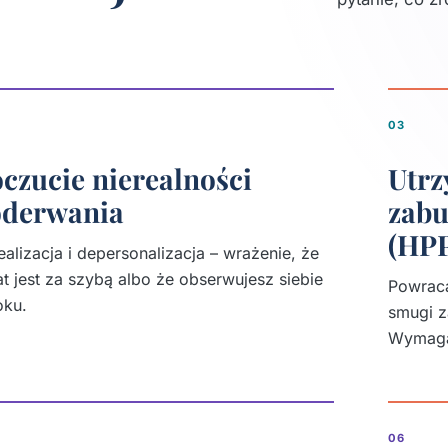
03
czucie nierealności
Utrz
oderwania
zabu
(HP
ealizacja i depersonalizacja – wrażenie, że
at jest za szybą albo że obserwujesz siebie
Powraca
oku.
smugi z
Wymaga 
06