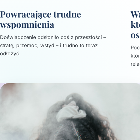
Powracające trudne
Wa
wspomnienia
kt
os
Doświadczenie odsłoniło coś z przeszłości –
stratę, przemoc, wstyd – i trudno to teraz
Poc
odłożyć.
któ
rela