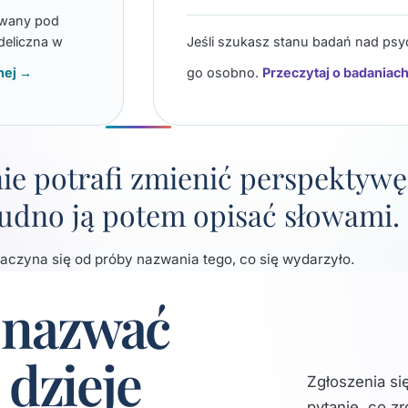
awany pod
deliczna w
Jeśli szukasz stanu badań nad psyc
nej →
go osobno.
Przeczytaj o badaniac
e potrafi zmienić perspektywę
trudno ją potem opisać słowami.
zaczyna się od próby nazwania tego, co się wydarzyło.
 nazwać
 dzieje
Zgłoszenia si
pytanie, co z