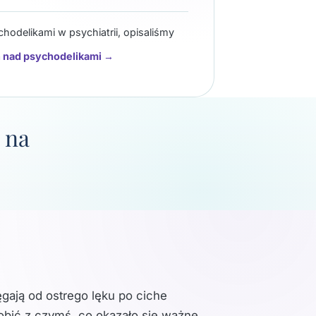
hodelikami w psychiatrii, opisaliśmy
h nad psychodelikami →
 na
ęgają od ostrego lęku po ciche
robić z czymś, co okazało się ważne.