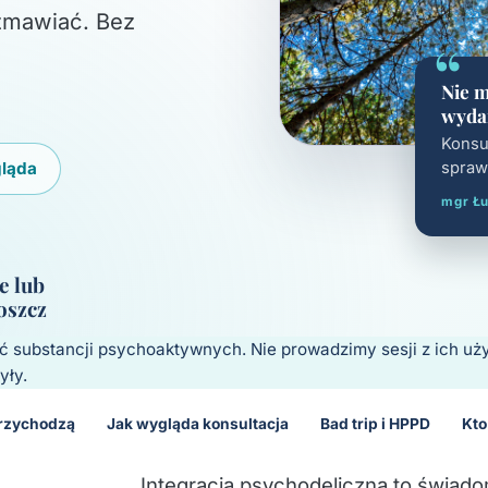
zmawiać. Bez
“
Nie m
wyda
Konsu
gląda
spraw
mgr Łu
e lub
oszcz
 substancji psychoaktywnych. Nie prowadzimy sesji z ich uż
yły.
przychodzą
Jak wygląda konsultacja
Bad trip i HPPD
Kto
Integracja psychodeliczna to świad