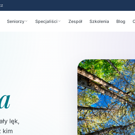
cz
Seniorzy
Specjaliści
Zespół
Szkolenia
Blog
C
a
ły lęk,
z kim