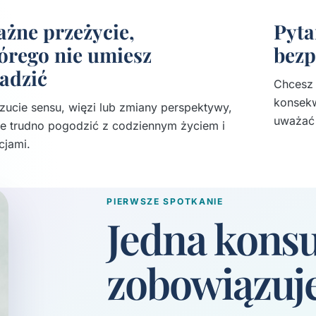
żne przeżycie,
Pyta
órego nie umiesz
bezp
adzić
Chcesz
konsekw
zucie sensu, więzi lub zmiany perspektywy,
uważać 
re trudno pogodzić z codziennym życiem i
cjami.
PIERWSZE SPOTKANIE
Jedna konsu
zobowiązuje