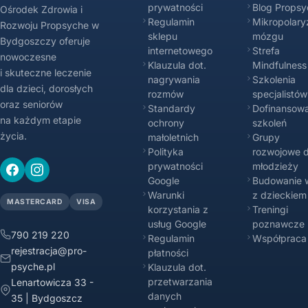
prywatności
Blog Propsy
Ośrodek Zdrowia i
Regulamin
Mikropolary
Rozwoju Propsyche w
sklepu
mózgu
Bydgoszczy oferuje
internetowego
Strefa
nowoczesne
Klauzula dot.
Mindfulness
i skuteczne leczenie
nagrywania
Szkolenia
dla dzieci, dorosłych
rozmów
specjalistów
oraz seniorów
Standardy
Dofinansowa
na każdym etapie
ochrony
szkoleń
życia.
małoletnich
Grupy
Polityka
rozwojowe d
prywatności
młodzieży
Google
Budowanie w
Warunki
z dzieckiem
MASTERCARD
VISA
korzystania z
Treningi
usług Google
poznawcze
790 219 220
Regulamin
Współpraca
rejestracja@pro-
płatności
psyche.pl
Klauzula dot.
przetwarzania
Lenartowicza 33 -
danych
35 | Bydgoszcz