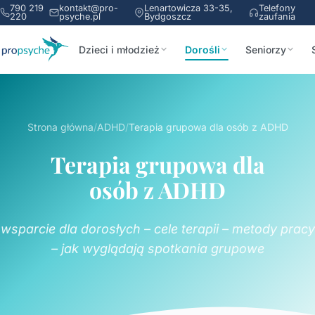
790 219
kontakt@pro-
Lenartowicza 33-35,
Telefony
220
psyche.pl
Bydgoszcz
zaufania
Dzieci i młodzież
Dorośli
Seniorzy
Strona główna
/
ADHD
/
Terapia grupowa dla osób z ADHD
Terapia grupowa dla
osób z ADHD
wsparcie dla dorosłych – cele terapii – metody pracy
– jak wyglądają spotkania grupowe