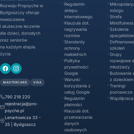
Regulamin
Mikropolary
Rozwoju Propsyche w
sklepu
mózgu
Bydgoszczy oferuje
internetowego
Strefa
nowoczesne
Klauzula dot.
Mindfulness
i skuteczne leczenie
nagrywania
Szkolenia
dla dzieci, dorosłych
rozmów
specjalistów
oraz seniorów
Standardy
Dofinansowa
na każdym etapie
ochrony
szkoleń
życia.
małoletnich
Grupy
Polityka
rozwojowe d
prywatności
młodzieży
Google
Budowanie w
Warunki
z dzieckiem
MASTERCARD
VISA
korzystania z
Treningi
usług Google
poznawcze
790 219 220
Regulamin
Współpraca
rejestracja@pro-
płatności
psyche.pl
Klauzula dot.
przetwarzania
Lenartowicza 33 -
danych
35 | Bydgoszcz
osobowych