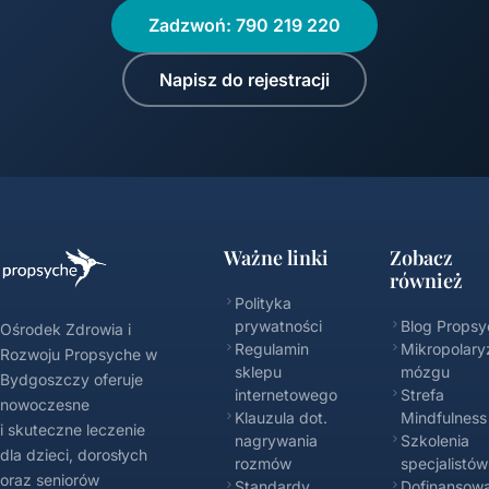
Zadzwoń: 790 219 220
Napisz do rejestracji
Ważne linki
Zobacz
również
Polityka
prywatności
Blog Propsy
Ośrodek Zdrowia i
Regulamin
Mikropolary
Rozwoju Propsyche w
sklepu
mózgu
Bydgoszczy oferuje
internetowego
Strefa
nowoczesne
Klauzula dot.
Mindfulness
i skuteczne leczenie
nagrywania
Szkolenia
dla dzieci, dorosłych
rozmów
specjalistów
oraz seniorów
Standardy
Dofinansowa