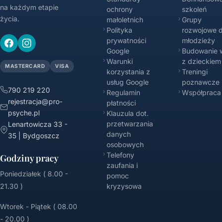
na każdym etapie
ochrony
szkoleń
życia.
małoletnich
Grupy
Polityka
rozwojowe d
prywatności
młodzieży
Google
Budowanie w
Warunki
z dzieckiem
MASTERCARD
VISA
korzystania z
Treningi
usług Google
poznawcze
790 219 220
Regulamin
Współpraca
rejestracja@pro-
płatności
psyche.pl
Klauzula dot.
przetwarzania
Lenartowicza 33 -
danych
35 | Bydgoszcz
osobowych
Telefony
Godziny pracy
zaufania i
Poniedziałek ( 8.00 -
pomoc
21.30 )
kryzysowa
Wtorek - Piątek ( 08.00
- 20.00 )