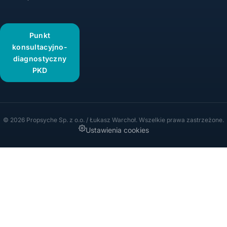
Punkt
konsultacyjno-
diagnostyczny
PKD
© 2026 Propsyche Sp. z o.o. / Łukasz Warchoł. Wszelkie prawa zastrzeżone.
Ustawienia cookies