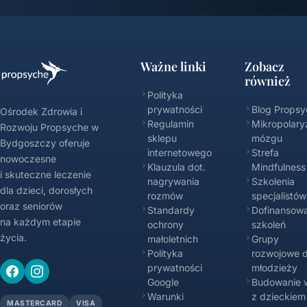
Ważne linki
Zobacz
również
Polityka
prywatności
Blog Propsy
Ośrodek Zdrowia i
Regulamin
Mikropolary
Rozwoju Propsyche w
sklepu
mózgu
Bydgoszczy oferuje
internetowego
Strefa
nowoczesne
Klauzula dot.
Mindfulness
i skuteczne leczenie
nagrywania
Szkolenia
dla dzieci, dorosłych
rozmów
specjalistów
oraz seniorów
Standardy
Dofinansowa
na każdym etapie
ochrony
szkoleń
życia.
małoletnich
Grupy
Polityka
rozwojowe d
prywatności
młodzieży
Google
Budowanie w
Warunki
z dzieckiem
MASTERCARD
VISA