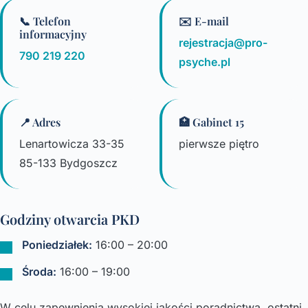
📞 Telefon
✉️ E-mail
informacyjny
rejestracja@pro-
790 219 220
psyche.pl
📍 Adres
🏥 Gabinet 15
Lenartowicza 33-35
pierwsze piętro
85-133 Bydgoszcz
Godziny otwarcia PKD
Poniedziałek:
16:00 – 20:00
Środa:
16:00 – 19:00
W celu zapewnienia wysokiej jakości poradnictwa, ostatni