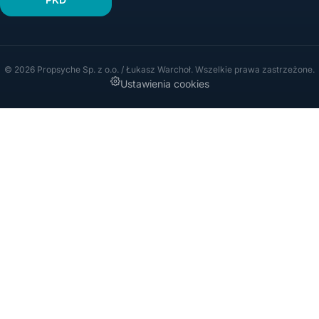
© 2026 Propsyche Sp. z o.o. / Łukasz Warchoł. Wszelkie prawa zastrzeżone.
Ustawienia cookies