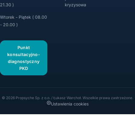
21.30 )
kryzysowa
Wtorek - Piątek ( 08.00
- 20.00 )
Punkt
konsultacyjno-
diagnostyczny
PKD
© 2026 Propsyche Sp. z o.o. / Łukasz Warchoł. Wszelkie prawa zastrzeżone.
Ustawienia cookies