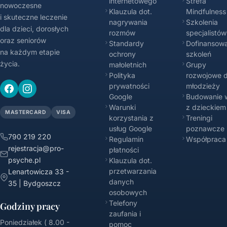
internetowego
Strefa
nowoczesne
Klauzula dot.
Mindfulness
i skuteczne leczenie
nagrywania
Szkolenia
dla dzieci, dorosłych
rozmów
specjalistów
oraz seniorów
Standardy
Dofinansowa
na każdym etapie
ochrony
szkoleń
życia.
małoletnich
Grupy
Polityka
rozwojowe d
prywatności
młodzieży
Google
Budowanie w
Warunki
z dzieckiem
MASTERCARD
VISA
korzystania z
Treningi
usług Google
poznawcze
790 219 220
Regulamin
Współpraca
rejestracja@pro-
płatności
psyche.pl
Klauzula dot.
przetwarzania
Lenartowicza 33 -
danych
35 | Bydgoszcz
osobowych
Telefony
Godziny pracy
zaufania i
Poniedziałek ( 8.00 -
pomoc