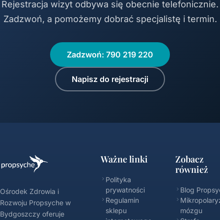
Rejestracja wizyt odbywa się obecnie telefonicznie.
Zadzwoń, a pomożemy dobrać specjalistę i termin.
Zadzwoń: 790 219 220
Napisz do rejestracji
Ważne linki
Zobacz
również
Polityka
prywatności
Blog Propsy
Ośrodek Zdrowia i
Regulamin
Mikropolary
Rozwoju Propsyche w
sklepu
mózgu
Bydgoszczy oferuje