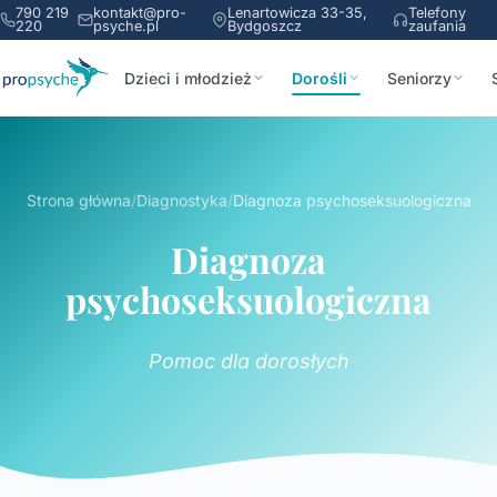
790 219
kontakt@pro-
Lenartowicza 33-35,
Telefony
220
psyche.pl
Bydgoszcz
zaufania
Dzieci i młodzież
Dorośli
Seniorzy
Strona główna
/
Diagnostyka
/
Diagnoza psychoseksuologiczna
Diagnoza
psychoseksuologiczna
Pomoc dla dorosłych