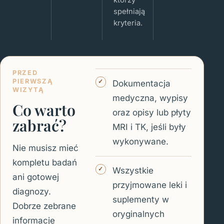
spełniają
kryteria.
PRZED
PIERWSZĄ
Dokumentacja
WIZYTĄ
medyczna, wypisy
Co warto
oraz opisy lub płyty
zabrać?
MRI i TK, jeśli były
wykonywane.
Nie musisz mieć
kompletu badań
Wszystkie
ani gotowej
przyjmowane leki i
diagnozy.
suplementy w
Dobrze zebrane
oryginalnych
informacje