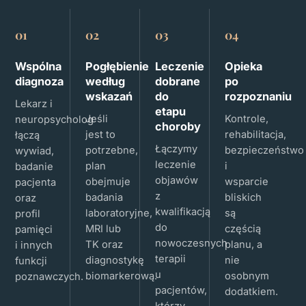
01
02
03
04
Wspólna
Pogłębienie
Leczenie
Opieka
diagnoza
według
dobrane
po
wskazań
do
rozpoznaniu
Lekarz i
etapu
Jeśli
Kontrole,
neuropsycholog
choroby
jest to
rehabilitacja,
łączą
Łączymy
potrzebne,
bezpieczeństwo
wywiad,
leczenie
plan
i
badanie
objawów
obejmuje
wsparcie
pacjenta
z
badania
bliskich
oraz
kwalifikacją
laboratoryjne,
są
profil
do
MRI lub
częścią
pamięci
nowoczesnych
TK oraz
planu, a
i innych
terapii
diagnostykę
nie
funkcji
u
biomarkerową.
osobnym
poznawczych.
pacjentów,
dodatkiem.
którzy