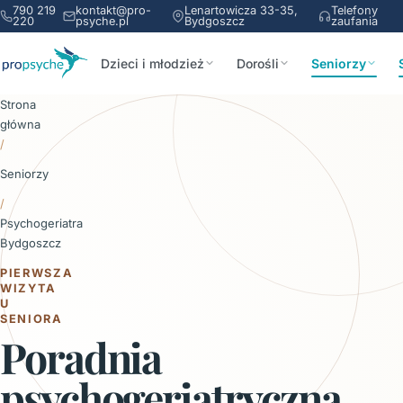
790 219
kontakt@pro-
Lenartowicza 33-35,
Telefony
220
psyche.pl
Bydgoszcz
zaufania
Dzieci i młodzież
Dorośli
Seniorzy
Strona
główna
/
Seniorzy
/
Psychogeriatra
Bydgoszcz
PIERWSZA
WIZYTA
U
SENIORA
Poradnia
psychogeriatryczna