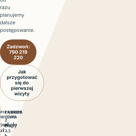
razu
planujemy
dalsze
postępowanie.
Zadzwoń:
790 219
220
Jak
przygotować
się do
pierwszej
wizyty
PIERWSZA
ŁĄCZNY
ZAKRES
WIZYTA
CZAS
2
590
około
etapy
zł
2,5
h