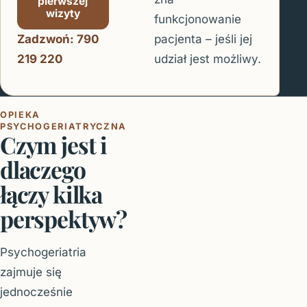
pierwszej
wizyty
funkcjonowanie
pacjenta – jeśli jej
Zadzwoń: 790
udział jest możliwy.
219 220
OPIEKA
PSYCHOGERIATRYCZNA
Czym jest i
dlaczego
łączy kilka
perspektyw?
Psychogeriatria
zajmuje się
jednocześnie