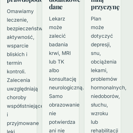
dane
przyczynę
Omawiamy
Lekarz
Plan
leczenie,
może
może
bezpieczeństwo,
zalecić
dotyczyć
aktywność,
badania
depresji,
wsparcie
krwi, MRI
snu,
bliskich i
lub TK
obciążenia
termin
albo
lekami,
kontroli.
konsultację
problemów
Zalecenia
neurologiczną.
hormonalnych,
uwzględniają
Samo
niedoborów,
choroby
obrazowanie
słuchu,
współistniejące
nie
wzroku
i
potwierdza
lub
przyjmowane
ani nie
rehabilitacji
leki.