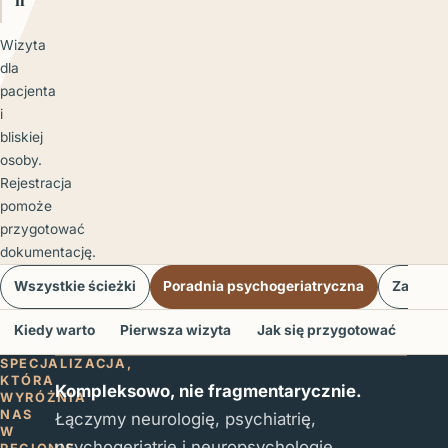
Wizyta
dla
pacjenta
i
bliskiej
osoby.
Rejestracja
pomoże
przygotować
dokumentację.
Wszystkie ścieżki
Poradnia psychogeriatryczna
Zaburze
Kiedy warto
Pierwsza wizyta
Jak się przygotować
Cen
SPECJALIZACJA,
KTÓRA
Kompleksowo, nie fragmentarycznie.
WYRÓŻNIA
NAS
Łączymy neurologię, psychiatrię,
W
psychogeriatrię i neuropsychologię.