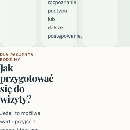
rozpoznanie
podtypu
lub
dalsze
postępowanie.
DLA PACJENTA I
RODZINY
Jak
przygotować
się do
wizyty?
Jeżeli to możliwe,
warto przyjść z
osobą, która zna