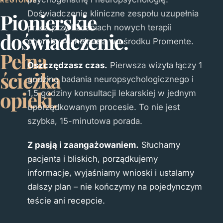
REGIONIE
Doświadczenie kliniczne zespołu uzupełnia
Pionierskie
praca przy badaniach nowych terapii
doświadczenie.
choroby Alzheimera w ośrodku Promente.
Pełna
Oszczędzasz czas.
Pierwsza wizyta łączy 1
ścieżka
godzinę badania neuropsychologicznego i
opieki.
1,5 godziny konsultacji lekarskiej w jednym
uporządkowanym procesie. To nie jest
szybka, 15-minutowa porada.
Z pasją i zaangażowaniem.
Słuchamy
pacjenta i bliskich, porządkujemy
informacje, wyjaśniamy wnioski i ustalamy
dalszy plan – nie kończymy na pojedynczym
teście ani recepcie.