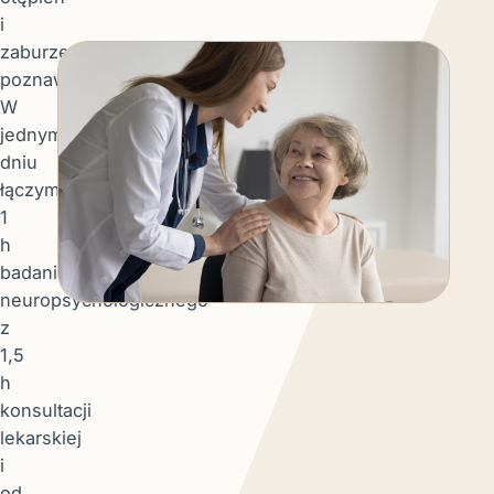
i
zaburzeń
poznawczych.
W
jednym
dniu
łączymy
1
h
badania
neuropsychologicznego
z
1,5
h
konsultacji
lekarskiej
i
od