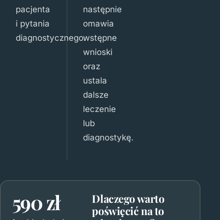
pacjenta
następnie
i pytania
omawia
diagnostycznego.
wstępne
wnioski
oraz
ustala
dalsze
leczenie
lub
diagnostykę.
590 zł
Dlaczego warto
poświęcić na to