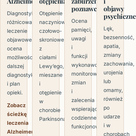
Alzheimera
otępienia
zaburzenia
i
poznawcze
objawy
Diagnostyka
Otępienie
psychiczne
Ocena
różnicowa,
naczyniowe,
Lęk,
pamięci,
leczenie
czołowo-
bezsenność,
uwagi
objawowe,
skroniowe,
apatia,
i
ocena
z
zmiany
funkcji
możliwości
ciałami
zachowania,
wykonawczych,
dalszej
Lewy’ego,
urojenia
monitorowanie
diagnostyki
mieszane
lub
zmian
i plan
i
omamy,
i
opieki.
otępienie
również
zalecenia
w
Zobacz
po
wspierające
chorobie
ścieżkę
udarze
codzienne
Parkinsona.
leczenia
i w
funkcjonowanie.
Alzheimera
chorobach