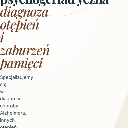
diagnoza
otępień
i
zaburzeń
pamięci
Specjalizujemy
się
w
diagnozie
choroby
Alzheimera,
innych
otępień