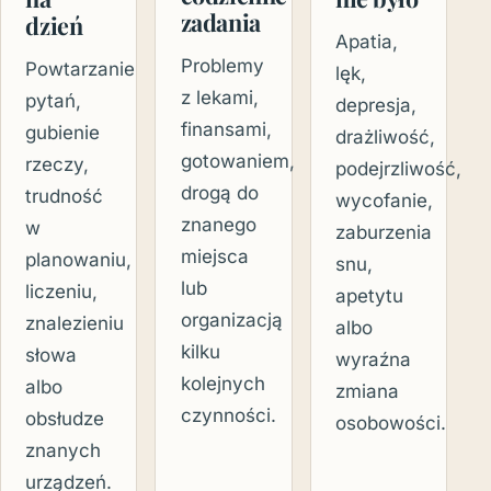
zadania
dzień
Apatia,
Problemy
Powtarzanie
lęk,
z lekami,
pytań,
depresja,
finansami,
gubienie
drażliwość,
gotowaniem,
rzeczy,
podejrzliwość,
drogą do
trudność
wycofanie,
znanego
w
zaburzenia
miejsca
planowaniu,
snu,
lub
liczeniu,
apetytu
organizacją
znalezieniu
albo
kilku
słowa
wyraźna
kolejnych
albo
zmiana
czynności.
obsłudze
osobowości.
znanych
urządzeń.