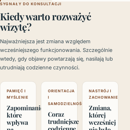
SYGNAŁY DO KONSULTACJI
Kiedy warto rozważyć
wizytę?
Najważniejsza jest zmiana względem
wcześniejszego funkcjonowania. Szczególnie
wtedy, gdy objawy powtarzają się, nasilają lub
utrudniają codzienne czynności.
PAMIĘĆ I
ORIENTACJA
NASTRÓJ I
MYŚLENIE
I
ZACHOWANIE
SAMODZIELNOŚĆ
Zapominanie,
Zmiana,
Coraz
które
której
trudniejsze
wpływa
wcześniej
codzienne
na
nie było