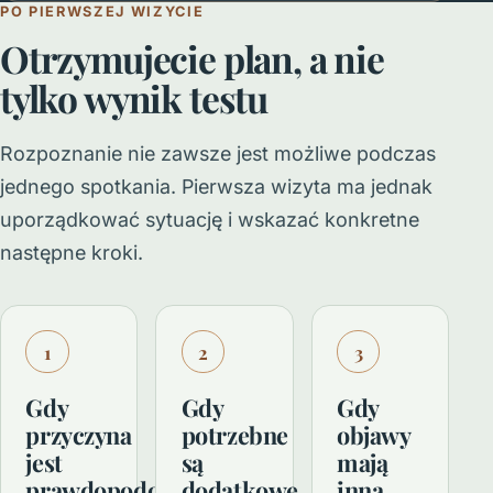
PO PIERWSZEJ WIZYCIE
Otrzymujecie plan, a nie
tylko wynik testu
Rozpoznanie nie zawsze jest możliwe podczas
jednego spotkania. Pierwsza wizyta ma jednak
uporządkować sytuację i wskazać konkretne
następne kroki.
1
2
3
Gdy
Gdy
Gdy
przyczyna
potrzebne
objawy
jest
są
mają
prawdopodobna
dodatkowe
inną