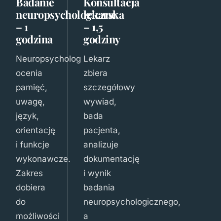
Badanie
Konsultacja
neuropsychologiczne
lekarska
– 1
– 1,5
godzina
godziny
Neuropsycholog
Lekarz
ocenia
zbiera
pamięć,
szczegółowy
uwagę,
wywiad,
język,
bada
orientację
pacjenta,
i funkcje
analizuje
wykonawcze.
dokumentację
Zakres
i wynik
dobiera
badania
do
neuropsychologicznego,
możliwości
a