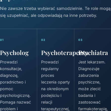
Nie zawsze trzeba wybierać samodzielnie. Te role mogą
się uzupełniać, ale odpowiadają na inne potrzeby.
01
02
03
Psycholog
Psychoterapeuta
Psychiatra
Prowadzi
Prowadzi
Jest lekarzem.
konsultacje,
regularny
Diagnozuje
diagnozę,
proces
zaburzenia
poradnictwo i
leczenia oparty
psychiczne,
pomoc
na określonym
może zlecić
psychologiczną.
podejściu i
badania i
Pomaga nazwać
relacji
zastosować
problem i
terapeutycznej,
farmakoterapię,