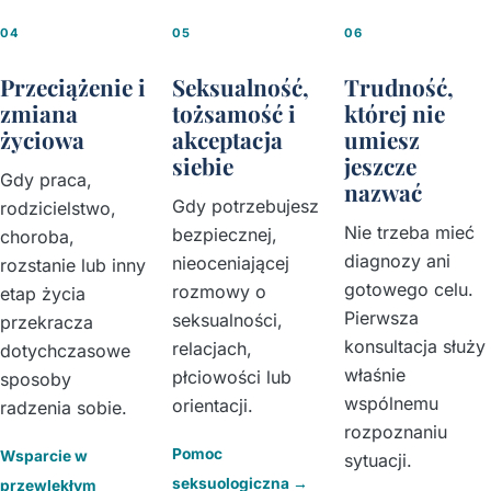
04
05
06
Przeciążenie i
Seksualność,
Trudność,
zmiana
tożsamość i
której nie
życiowa
akceptacja
umiesz
siebie
jeszcze
Gdy praca,
nazwać
Gdy potrzebujesz
rodzicielstwo,
Nie trzeba mieć
bezpiecznej,
choroba,
diagnozy ani
nieoceniającej
rozstanie lub inny
gotowego celu.
rozmowy o
etap życia
Pierwsza
seksualności,
przekracza
konsultacja służy
relacjach,
dotychczasowe
właśnie
płciowości lub
sposoby
wspólnemu
orientacji.
radzenia sobie.
rozpoznaniu
Pomoc
Wsparcie w
sytuacji.
seksuologiczna
→
przewlekłym