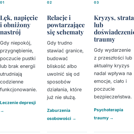
01
02
03
Lęk, napięcie
Relacje i
Kryzys, strata
i obniżony
powtarzające
lub
nastrój
się schematy
doświadczeni
traumy
Gdy niepokój,
Gdy trudno
Gdy wydarzenie
przygnębienie,
stawiać granice,
z przeszłości lub
poczucie pustki
budować
aktualny kryzys
lub brak energii
bliskość albo
nadal wpływa na
utrudniają
uwolnić się od
emocje, ciało i
codzienne
sposobów
poczucie
funkcjonowanie.
działania, które
bezpieczeństwa.
już nie służą.
Leczenie depresji
Psychoterapia
Zaburzenia
→
traumy
→
osobowości
→