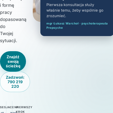
i formę
Pierwsza konsultacja służy
właśnie temu, żeby wspólnie go
pracy
zrozumieć.
dopasowaną
mgr Łukasz Warchoł · psychoterapeuta
do
Propsyche
Twojej
sytuacji.
Znajdź
swoją
ścieżkę
Zadzwoń:
790 219
220
SESJA
CENA
PIERWSZY
KROK
45–
200-