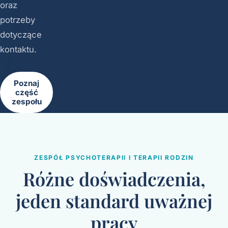
oraz
potrzeby
dotyczące
kontaktu.
Poznaj
część
zespołu
ZESPÓŁ PSYCHOTERAPII I TERAPII RODZIN
Różne doświadczenia,
jeden standard uważnej
pracy