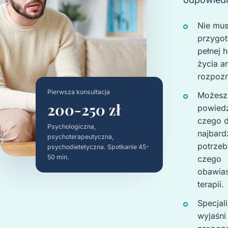
Nie mus
przygo
pełnej hi
życia a
rozpozn
Pierwsza konsultacja
Możesz
200-250 zł
powiedz
czego d
Psychologiczna,
najbard
psychoterapeutyczna,
potrzeb
psychodietetyczna. Spotkanie 45-
50 min.
czego
obawias
terapii.
Specjali
wyjaśni