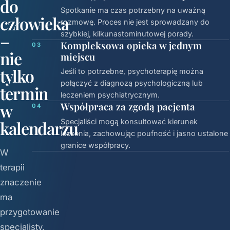
do
Spotkanie ma czas potrzebny na uważną
człowieka
rozmowę. Proces nie jest sprowadzany do
szybkiej, kilkunastominutowej porady.
–
Kompleksowa opieka w jednym
03
nie
miejscu
tylko
Jeśli to potrzebne, psychoterapię można
połączyć z diagnozą psychologiczną lub
termin
leczeniem psychiatrycznym.
w
Współpraca za zgodą pacjenta
04
Specjaliści mogą konsultować kierunek
kalendarzu
leczenia, zachowując poufność i jasno ustalone
granice współpracy.
W
terapii
znaczenie
ma
przygotowanie
specjalisty,