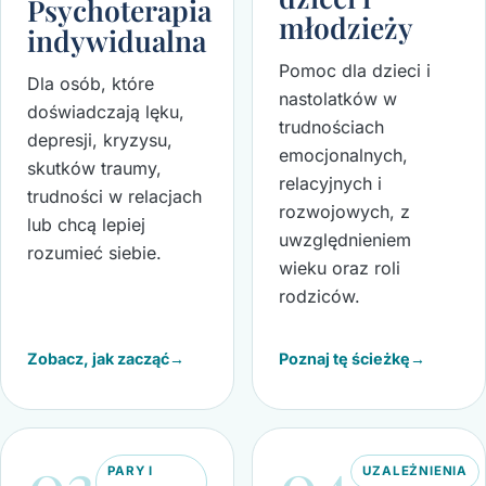
Psychoterapia
młodzieży
indywidualna
Pomoc dla dzieci i
Dla osób, które
nastolatków w
doświadczają lęku,
trudnościach
depresji, kryzysu,
emocjonalnych,
skutków traumy,
relacyjnych i
trudności w relacjach
rozwojowych, z
lub chcą lepiej
uwzględnieniem
rozumieć siebie.
wieku oraz roli
rodziców.
Zobacz, jak zacząć
→
Poznaj tę ścieżkę
→
03
04
PARY I
UZALEŻNIENIA