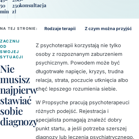
konsultacja
50
250
min
zł
Rodzaje terapii
Z czym można przyjść
NA TEJ STRONIE:
ZACZNIJ
Z psychoterapii korzystają nie tylko
OD
SWOJEJ
osoby z rozpoznanym zaburzeniem
SYTUACJI
psychicznym. Powodem może być
Nie
długotrwałe napięcie, kryzys, trudna
musisz
relacja, strata, poczucie utknięcia albo
najpierw
chęć lepszego rozumienia siebie.
stawiać
W Propsyche pracują psychoterapeuci
sobie
różnych podejść. Rejestracja i
diagnozy
specjalista pomagają znaleźć dobry
punkt startu, a jeśli potrzeba szerszej
diagnozy lub leczenia psychiatrycznego,