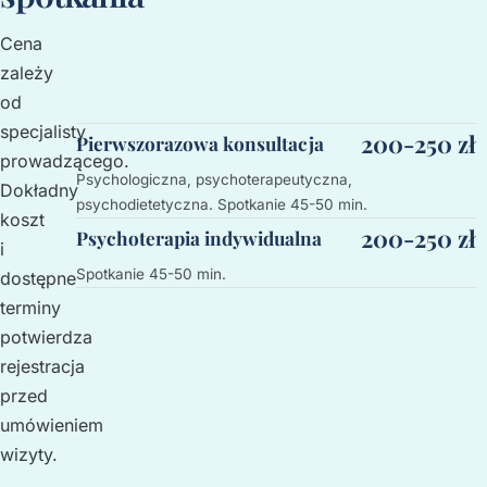
Cena
zależy
od
specjalisty
200-250 zł
Pierwszorazowa konsultacja
prowadzącego.
Psychologiczna, psychoterapeutyczna,
Dokładny
psychodietetyczna. Spotkanie 45-50 min.
koszt
200-250 zł
Psychoterapia indywidualna
i
Spotkanie 45-50 min.
dostępne
terminy
potwierdza
rejestracja
przed
umówieniem
wizyty.