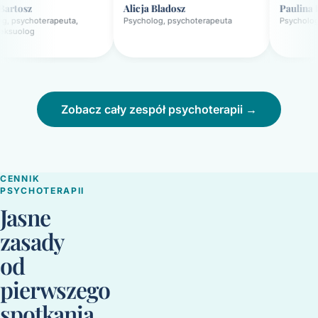
Alicja Bladosz
Paulina Lisiak
apeuta,
Psycholog, psychoterapeuta
Psycholog, psychotera
Zobacz cały zespół psychoterapii →
CENNIK
PSYCHOTERAPII
Jasne
zasady
od
pierwszego
spotkania