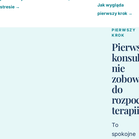
Jak wygląda
stresie
→
pierwszy krok
→
PIERWSZY
KROK
Pierw
konsul
nie
zobow
do
rozpoc
terapi
To
spokojne