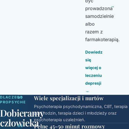
być
→
prowadzona
samodzielnie
albo
razem z
farmakoterapią.
Dowiedz
się
więcej o
leczeniu
depresji
→
Wiele specjalizacji i nurtów
DLACZEGO
01
PROPSYCHE
Psychoterapia psychodynamiczna, CBT, terapia
Dobieramy
par i rodzin, terapia dzieci i młodzieży oraz
człowieka
psychoterapia uzależnień.
Pełne 45–50 minut rozmowy
02