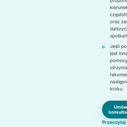
propon
kierune
częstot
oraz za
dalszyc
spotkań
Jeśli p
jest inn
pomocy
otrzym
rekome
następ
kroku.
Umó
konsulta
Przeczytaj