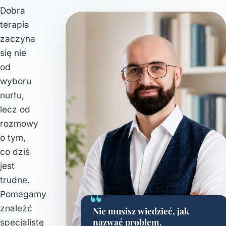
Dobra
terapia
zaczyna
się nie
od
wyboru
nurtu,
lecz od
rozmowy
o tym,
co dziś
jest
trudne.
“
Pomagamy
znaleźć
Nie musisz wiedzieć, jak
nazwać problem.
specjalistę