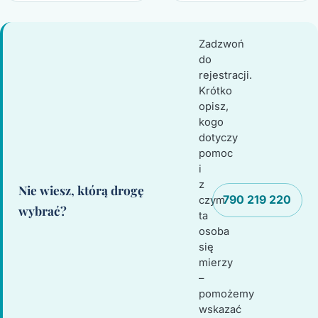
Zadzwoń
do
rejestracji.
Krótko
opisz,
kogo
dotyczy
pomoc
i
z
Nie wiesz, którą drogę
790 219 220
czym
wybrać?
ta
osoba
się
mierzy
–
pomożemy
wskazać