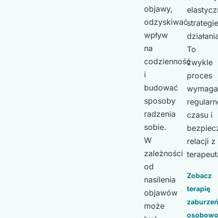
objawy,
elastycz
odzyskiwać
strategi
wpływ
działani
na
To
codzienność
zwykle
i
proces
budować
wymaga
sposoby
regularn
radzenia
czasu i
sobie.
bezpiec
W
relacji z
zależności
terapeut
od
Zobacz
nasilenia
terapię
objawów
zaburze
może
osobowo