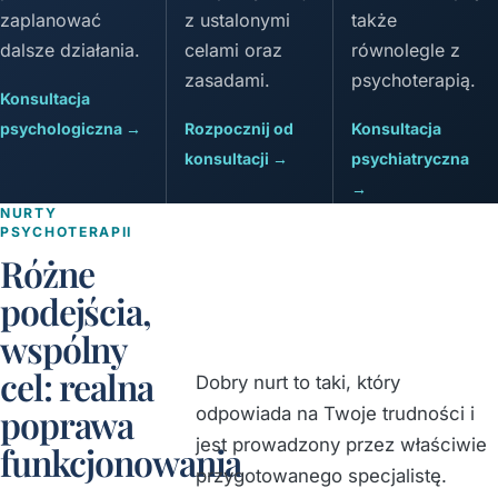
zaplanować
z ustalonymi
także
dalsze działania.
celami oraz
równolegle z
zasadami.
psychoterapią.
Konsultacja
psychologiczna →
Rozpocznij od
Konsultacja
konsultacji →
psychiatryczna
→
NURTY
PSYCHOTERAPII
Różne
podejścia,
wspólny
cel: realna
Dobry nurt to taki, który
poprawa
odpowiada na Twoje trudności i
jest prowadzony przez właściwie
funkcjonowania
przygotowanego specjalistę.