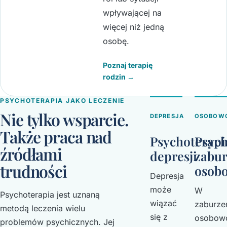
wpływającej na
więcej niż jedną
osobę.
Poznaj terapię
rodzin →
PSYCHOTERAPIA JAKO LECZENIE
Nie tylko wsparcie.
DEPRESJA
OSOBOW
Także praca nad
Psychoterapi
Psych
źródłami
depresji
zabu
trudności
osob
Depresja
może
W
Psychoterapia jest uznaną
wiązać
zaburze
metodą leczenia wielu
się z
osobow
problemów psychicznych. Jej