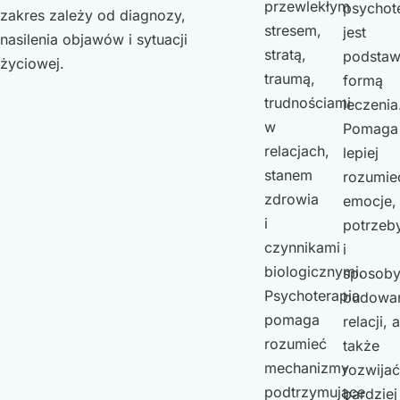
przewlekłym
psychot
zakres zależy od diagnozy,
stresem,
jest
nasilenia objawów i sytuacji
stratą,
podsta
życiowej.
traumą,
formą
trudnościami
leczenia
w
Pomaga
relacjach,
lepiej
stanem
rozumie
zdrowia
emocje,
i
potrzeb
czynnikami
i
biologicznymi.
sposob
Psychoterapia
budowa
pomaga
relacji, a
rozumieć
także
mechanizmy
rozwijać
podtrzymujące
bardziej