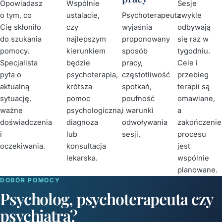
Opowiadasz
Wspólnie
Sesje
o tym, co
ustalacie,
Psychoterapeuta
zwykle
Cię skłoniło
czy
wyjaśnia
odbywają
do szukania
najlepszym
proponowany
się raz w
pomocy.
kierunkiem
sposób
tygodniu.
Specjalista
będzie
pracy,
Cele i
pyta o
psychoterapia,
częstotliwość
przebieg
aktualną
krótsza
spotkań,
terapii są
sytuację,
pomoc
poufność
omawiane,
ważne
psychologiczna,
i warunki
a
doświadczenia
diagnoza
odwoływania
zakończenie
i
lub
sesji.
procesu
oczekiwania.
konsultacja
jest
lekarska.
wspólnie
planowane.
DOBÓR POMOCY
Psycholog, psychoterapeuta czy
psychiatra?