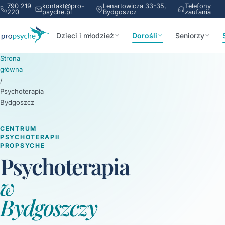
790 219
kontakt@pro-
Lenartowicza 33-35,
Telefony
220
psyche.pl
Bydgoszcz
zaufania
Dzieci i młodzież
Dorośli
Seniorzy
Strona
główna
/
Psychoterapia
Bydgoszcz
CENTRUM
PSYCHOTERAPII
PROPSYCHE
Psychoterapia
w
Bydgoszczy