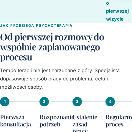
o
pierwszej
wizycie →
JAK PRZEBIEGA PSYCHOTERAPIA
Od pierwszej rozmowy do
wspólnie zaplanowanego
procesu
Tempo terapii nie jest narzucane z góry. Specjalista
dopasowuje sposób pracy do problemu, celu i
możliwości osoby.
1
2
3
4
Pierwsza
Rozpoznanie
Ustalenie
Regularn
konsultacja
potrzeb
zasad
proces
pracy