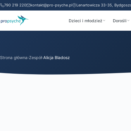
790 219 220
kontakt@pro-psyche.pl
Lenartowicza 33-35, Bydgosz
Dzieci i młodzież
Dorośli
Strona główna
›
Zespół
›
Alicja Bladosz