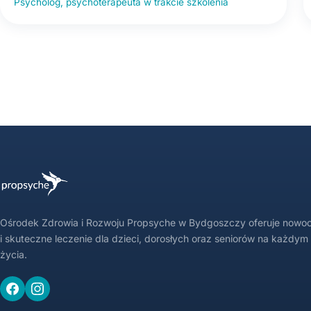
Psycholog, psychoterapeuta w trakcie szkolenia
Ośrodek Zdrowia i Rozwoju Propsyche w Bydgoszczy oferuje nowo
i skuteczne leczenie dla dzieci, dorosłych oraz seniorów na każdym
życia.