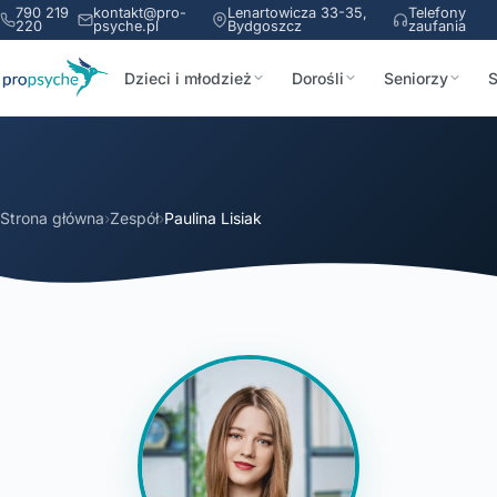
790 219
kontakt@pro-
Lenartowicza 33-35,
Telefony
220
psyche.pl
Bydgoszcz
zaufania
Dzieci i młodzież
Dorośli
Seniorzy
S
Strona główna
›
Zespół
›
Paulina Lisiak