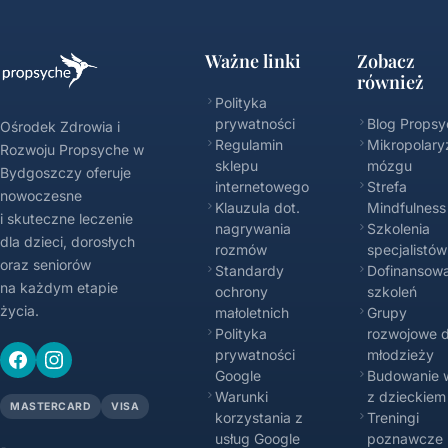
Ważne linki
Zobacz
również
Polityka
prywatności
Blog Propsy
Ośrodek Zdrowia i
Regulamin
Mikropolary
Rozwoju Propsyche w
sklepu
mózgu
Bydgoszczy oferuje
internetowego
Strefa
nowoczesne
Klauzula dot.
Mindfulness
i skuteczne leczenie
nagrywania
Szkolenia
dla dzieci, dorosłych
rozmów
specjalistów
oraz seniorów
Standardy
Dofinansowa
na każdym etapie
ochrony
szkoleń
życia.
małoletnich
Grupy
Polityka
rozwojowe d
prywatności
młodzieży
Google
Budowanie w
Warunki
z dzieckiem
MASTERCARD
VISA
korzystania z
Treningi
usług Google
poznawcze