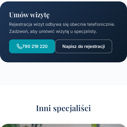
Umów wizytę
Rejestracja wizyt odbywa się obecnie telefonicznie.
Zadzwoń, aby umówić wizytę u specjalisty.
790 219 220
Napisz do rejestracji
Inni specjaliści