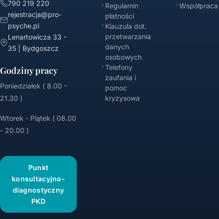
790 219 220
Regulamin
Współpraca
rejestracja@pro-
płatności
psyche.pl
Klauzula dot.
przetwarzania
Lenartowicza 33 -
danych
35 | Bydgoszcz
osobowych
Telefony
Godziny pracy
zaufania i
Poniedziałek ( 8.00 -
pomoc
21.30 )
kryzysowa
Wtorek - Piątek ( 08.00
- 20.00 )
Punkt
konsultacyjno-
diagnostyczny
PKD