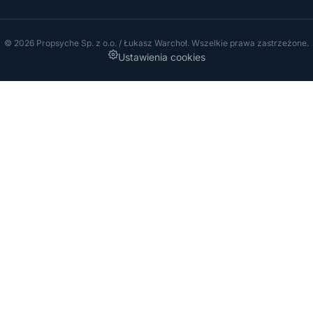
© 2026 Propsyche Sp. z o.o. / Łukasz Warchoł. Wszelkie prawa zastrzeżone.
Ustawienia cookies