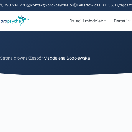
790 219 220
kontakt@pro-psyche.pl
Lenartowicza 33-35, Bydgosz
Dzieci i młodzież
Dorośli
Strona główna
›
Zespół
›
Magdalena Sobolewska