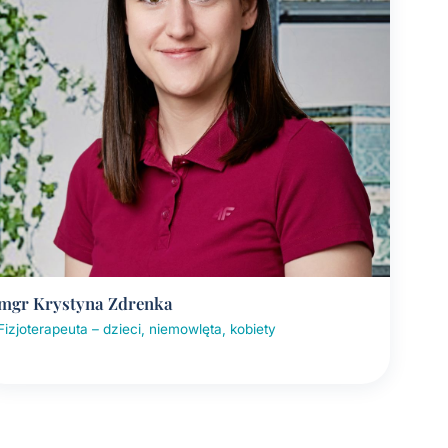
mgr Krystyna Zdrenka
Fizjoterapeuta – dzieci, niemowlęta, kobiety