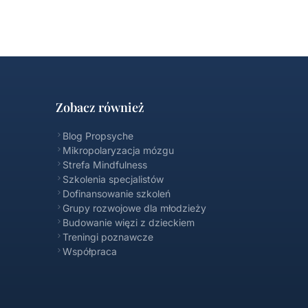
Zobacz również
Blog Propsyche
Mikropolaryzacja mózgu
Strefa Mindfulness
Szkolenia specjalistów
Dofinansowanie szkoleń
Propsyche FAQ
Grupy rozwojowe dla młodzieży
Online
Budowanie więzi z dzieckiem
Treningi poznawcze
Współpraca