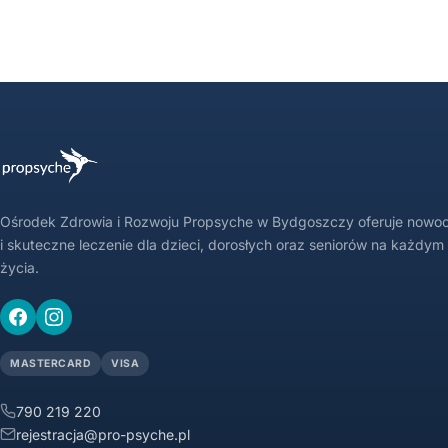
Ośrodek Zdrowia i Rozwoju Propsyche w Bydgoszczy oferuje nowo
i skuteczne leczenie dla dzieci, dorosłych oraz seniorów na każdym
życia.
MASTERCARD
VISA
790 219 220
rejestracja@pro-psyche.pl