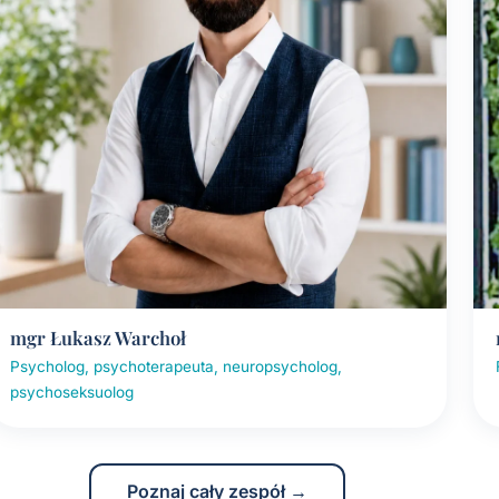
mgr Łukasz Warchoł
Psycholog, psychoterapeuta, neuropsycholog,
psychoseksuolog
Poznaj cały zespół →