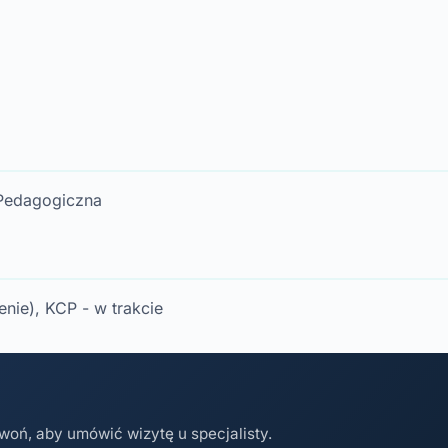
 Pedagogiczna
nie), KCP - w trakcie
woń, aby umówić wizytę u specjalisty.