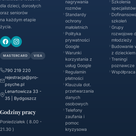
nagrywania
Szkolenia
dla dzieci, dorosłych
rozmów
specjalistów
oraz seniorów
Standardy
Dofinansowa
na każdym etapie
ochrony
szkoleń
życia.
małoletnich
Grupy
Polityka
rozwojowe d
prywatności
młodzieży
Google
Budowanie w
Warunki
z dzieckiem
MASTERCARD
VISA
korzystania z
Treningi
usług Google
poznawcze
790 219 220
Regulamin
Współpraca
rejestracja@pro-
płatności
psyche.pl
Klauzula dot.
przetwarzania
Lenartowicza 33 -
danych
35 | Bydgoszcz
osobowych
Telefony
Godziny pracy
zaufania i
Poniedziałek ( 8.00 -
pomoc
21.30 )
kryzysowa