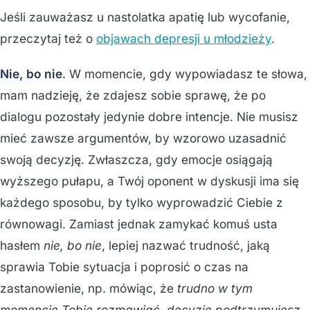
Jeśli zauważasz u nastolatka apatię lub wycofanie,
przeczytaj też o
objawach depresji u młodzieży
.
Nie, bo nie
. W momencie, gdy wypowiadasz te słowa,
mam nadzieję, że zdajesz sobie sprawę, że po
dialogu pozostały jedynie dobre intencje. Nie musisz
mieć zawsze argumentów, by wzorowo uzasadnić
swoją decyzję. Zwłaszcza, gdy emocje osiągają
wyższego pułapu, a Twój oponent w dyskusji ima się
każdego sposobu, by tylko wyprowadzić Ciebie z
równowagi. Zamiast jednak zamykać komuś usta
hasłem
nie, bo nie
, lepiej nazwać trudność, jaką
sprawia Tobie sytuacja i poprosić o czas na
zastanowienie, np. mówiąc, że
trudno w tym
momencie Tobie rozmawiać, decyzję podtrzymujesz,