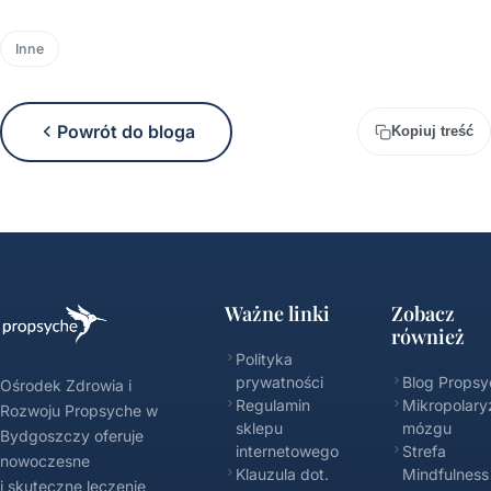
Inne
Powrót do bloga
Kopiuj treść
Ważne linki
Zobacz
również
Polityka
prywatności
Blog Propsy
Ośrodek Zdrowia i
Regulamin
Mikropolary
Rozwoju Propsyche w
sklepu
mózgu
Bydgoszczy oferuje
internetowego
Strefa
nowoczesne
Klauzula dot.
Mindfulness
i skuteczne leczenie