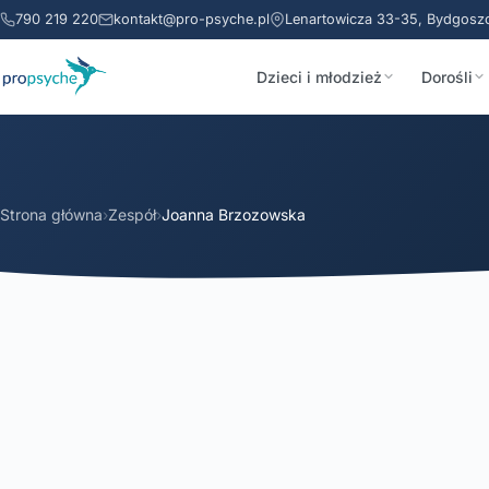
790 219 220
kontakt@pro-psyche.pl
Lenartowicza 33-35, Bydgosz
Dzieci i młodzież
Dorośli
Strona główna
›
Zespół
›
Joanna Brzozowska