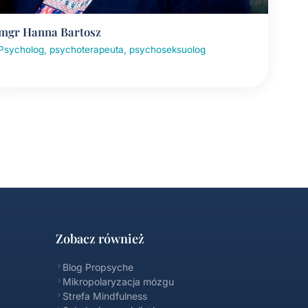
mgr Hanna Bartosz
Psycholog, psychoterapeuta, psychoseksuolog
Zobacz również
Blog Propsyche
Mikropolaryzacja mózgu
Strefa Mindfulness