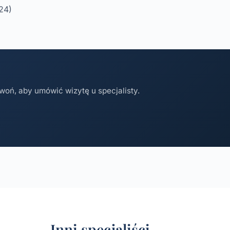
24)
woń, aby umówić wizytę u specjalisty.
Inni specjaliści