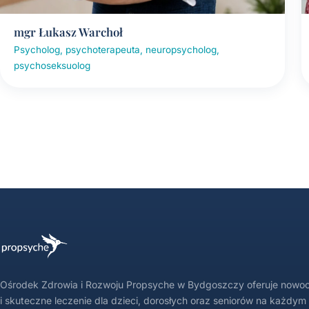
mgr Łukasz Warchoł
Psycholog, psychoterapeuta, neuropsycholog,
psychoseksuolog
Ośrodek Zdrowia i Rozwoju Propsyche w Bydgoszczy oferuje nowo
i skuteczne leczenie dla dzieci, dorosłych oraz seniorów na każdym