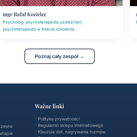
mgr Rafał Kozielec
Psycholog, psychoterapeuta uzależnień,
psychoterapeuta w trakcie szkolenia
Poznaj cały zespół →
Ważne linki
Polityka prywatności
Regulamin sklepu internetowego
czesne
Klauzula dot. nagrywania rozmów
 etapie