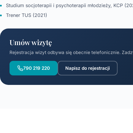
Studium socjoterapii i psychoterapii młodzieży, KCP (20
Trener TUS (2021)
Umów wizytę
Rejestracja wizyt odbywa się obecnie telefonicznie. Zadz
790 219 220
Napisz do rejestracji