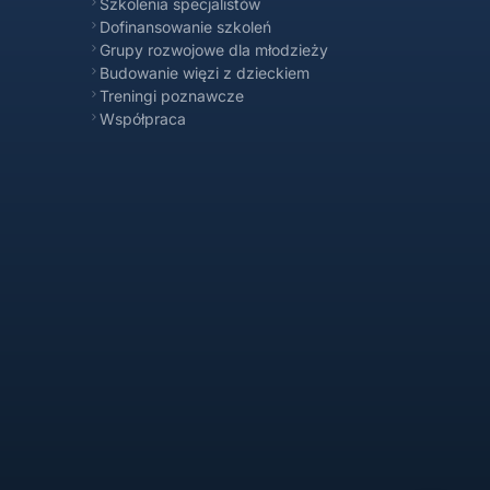
Szkolenia specjalistów
Dofinansowanie szkoleń
Propsyche FAQ
Grupy rozwojowe dla młodzieży
Online
Budowanie więzi z dzieckiem
Treningi poznawcze
Współpraca