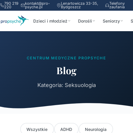
790 219
kontakt@pro-
Lenartowicza 33-35,
Telefony
220
psyche.pl
Bydgoszcz
zaufania
Dzieci i młodzież
Dorośli
Seniorzy
S
CENTRUM MEDYCZNE PROPSYCHE
Blog
Kategoria: Seksuologia
Wszystkie
ADHD
Neurologia