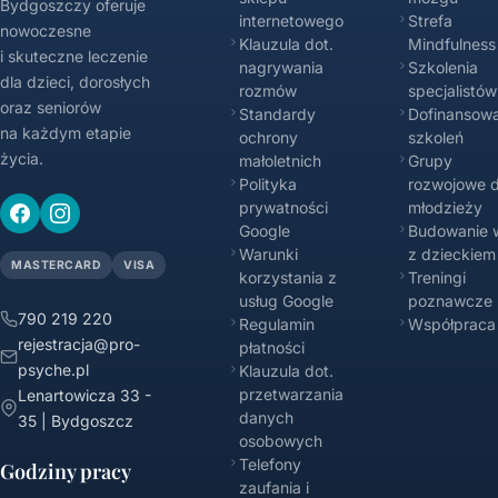
Bydgoszczy oferuje
internetowego
Strefa
nowoczesne
Klauzula dot.
Mindfulness
i skuteczne leczenie
nagrywania
Szkolenia
dla dzieci, dorosłych
rozmów
specjalistów
oraz seniorów
Standardy
Dofinansowa
na każdym etapie
ochrony
szkoleń
życia.
małoletnich
Grupy
Polityka
rozwojowe d
prywatności
młodzieży
Google
Budowanie w
Warunki
z dzieckiem
MASTERCARD
VISA
korzystania z
Treningi
usług Google
poznawcze
790 219 220
Regulamin
Współpraca
rejestracja@pro-
płatności
psyche.pl
Klauzula dot.
przetwarzania
Lenartowicza 33 -
danych
35 | Bydgoszcz
osobowych
Telefony
Godziny pracy
zaufania i