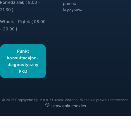
Poniedziałek ( 8.00 -
pomoc
21.30 )
kryzysowa
Wtorek - Piątek ( 08.00
- 20.00 )
Punkt
konsultacyjno-
diagnostyczny
PKD
© 2026 Propsyche Sp. z o.o. / Łukasz Warchoł. Wszelkie prawa zastrzeżone.
Ustawienia cookies