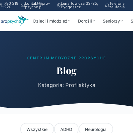
790 219
kontakt@pro-
Lenartowicza 33-35,
Telefony
220
psyche.pl
Bydgoszcz
zaufania
Dzieci i młodzież
Dorośli
Seniorzy
S
CENTRUM MEDYCZNE PROPSYCHE
Blog
Kategoria: Profilaktyka
Wszystkie
ADHD
Neurologia