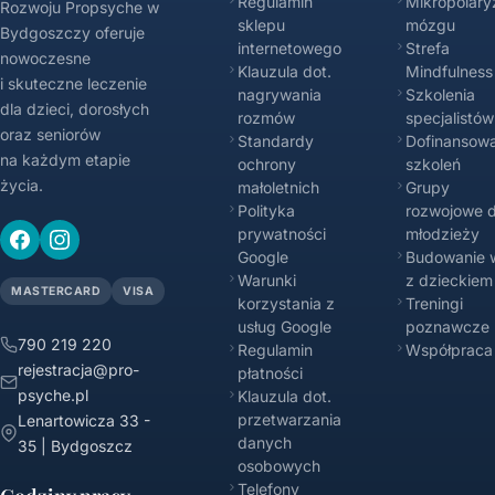
Regulamin
Mikropolary
Rozwoju Propsyche w
sklepu
mózgu
Bydgoszczy oferuje
internetowego
Strefa
nowoczesne
Klauzula dot.
Mindfulness
i skuteczne leczenie
nagrywania
Szkolenia
dla dzieci, dorosłych
rozmów
specjalistów
oraz seniorów
Standardy
Dofinansowa
na każdym etapie
ochrony
szkoleń
życia.
małoletnich
Grupy
Polityka
rozwojowe d
prywatności
młodzieży
Google
Budowanie w
Warunki
z dzieckiem
MASTERCARD
VISA
korzystania z
Treningi
usług Google
poznawcze
790 219 220
Regulamin
Współpraca
rejestracja@pro-
płatności
psyche.pl
Klauzula dot.
przetwarzania
Lenartowicza 33 -
danych
35 | Bydgoszcz
osobowych
Telefony