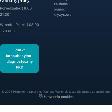
Godziny pracy
zaufania i
Poniedziałek ( 8.00 -
pomoc
21.30 )
kryzysowa
Wtorek - Piątek ( 08.00
- 20.00 )
Punkt
konsultacyjno-
diagnostyczny
PKD
© 2026 Propsyche Sp. z o.o. / Łukasz Warchoł. Wszelkie prawa zastrzeżone.
Ustawienia cookies