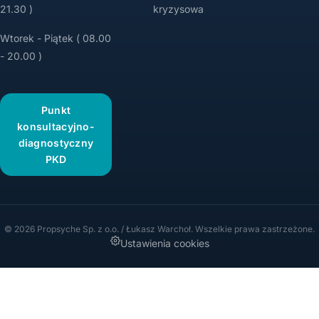
21.30 )
kryzysowa
Wtorek - Piątek ( 08.00
- 20.00 )
Punkt
konsultacyjno-
diagnostyczny
PKD
© 2026 Propsyche Sp. z o.o. / Łukasz Warchoł. Wszelkie prawa zastrzeżone.
Ustawienia cookies