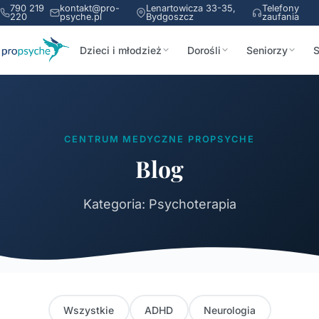
790 219
kontakt@pro-
Lenartowicza 33-35,
Telefony
220
psyche.pl
Bydgoszcz
zaufania
Dzieci i młodzież
Dorośli
Seniorzy
S
CENTRUM MEDYCZNE PROPSYCHE
Blog
Kategoria: Psychoterapia
Wszystkie
ADHD
Neurologia