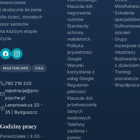
nowoczesne
Klauzula dot.
Mindfulness
i skuteczne leczenie
nagrywania
Szkolenia
dla dzieci, dorosłych
rozmów
specjalistów
oraz seniorów
Standardy
Dofinansowa
na każdym etapie
ochrony
szkoleń
życia.
małoletnich
Grupy
Polityka
rozwojowe d
prywatności
młodzieży
Google
Budowanie w
Warunki
z dzieckiem
MASTERCARD
VISA
korzystania z
Treningi
usług Google
poznawcze
790 219 220
Regulamin
Współpraca
rejestracja@pro-
płatności
psyche.pl
Klauzula dot.
przetwarzania
Lenartowicza 33 -
danych
35 | Bydgoszcz
osobowych
Telefony
Godziny pracy
zaufania i
Poniedziałek ( 8.00 -
pomoc