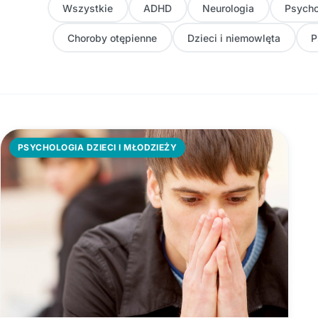
Wszystkie
ADHD
Neurologia
Psycho
Choroby otępienne
Dzieci i niemowlęta
P
PSYCHOLOGIA DZIECI I MŁODZIEŻY