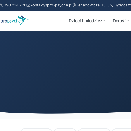
790 219 220
kontakt@pro-psyche.pl
Lenartowicza 33-35, Bydgosz
Dzieci i młodzież
Dorośli