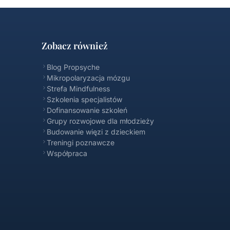
Zobacz również
Blog Propsyche
Mikropolaryzacja mózgu
Strefa Mindfulness
Szkolenia specjalistów
Dofinansowanie szkoleń
Propsyche FAQ
Grupy rozwojowe dla młodzieży
Online
Budowanie więzi z dzieckiem
Treningi poznawcze
Współpraca