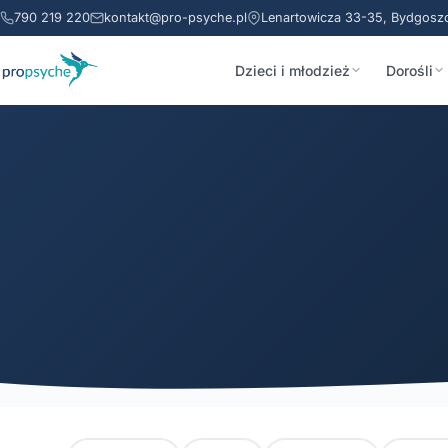
790 219 220
kontakt@pro-psyche.pl
Lenartowicza 33-35, Bydgosz
Dzieci i młodzież
Dorośli