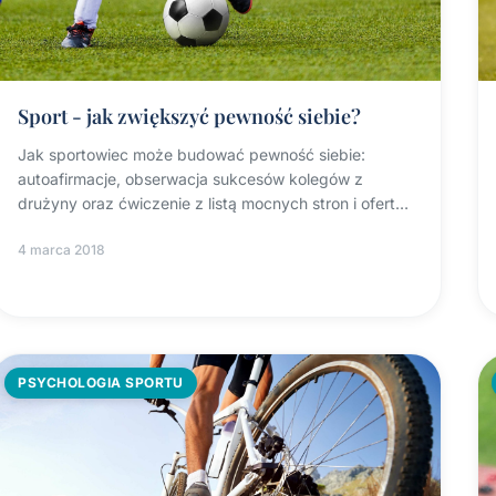
Sport - jak zwiększyć pewność siebie?
Jak sportowiec może budować pewność siebie:
autoafirmacje, obserwacja sukcesów kolegów z
drużyny oraz ćwiczenie z listą mocnych stron i ofertą
sponsorską.
4 marca 2018
PSYCHOLOGIA SPORTU