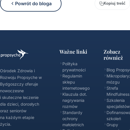
Powrót do bloga
Kopiuj treść
Ważne linki
Zobacz
również
Polityka
prywatności
Blog Propsy
Ośrodek Zdrowia i
Regulamin
Mikropolary
Rozwoju Propsyche w
sklepu
mózgu
Bydgoszczy oferuje
internetowego
Strefa
nowoczesne
Klauzula dot.
Mindfulness
i skuteczne leczenie
nagrywania
Szkolenia
dla dzieci, dorosłych
rozmów
specjalistów
oraz seniorów
Standardy
Dofinansowa
na każdym etapie
ochrony
szkoleń
życia.
małoletnich
Grupy