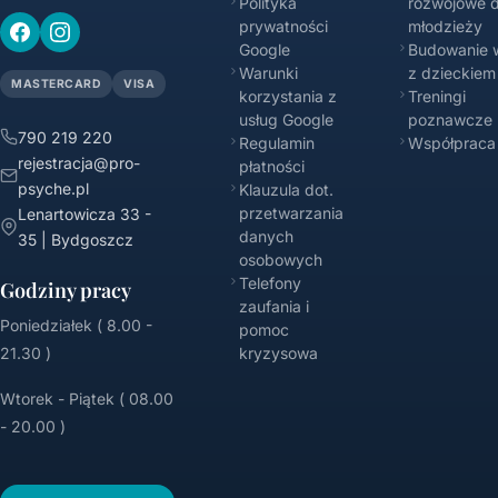
Polityka
rozwojowe d
prywatności
młodzieży
Google
Budowanie w
Warunki
z dzieckiem
MASTERCARD
VISA
korzystania z
Treningi
usług Google
poznawcze
790 219 220
Regulamin
Współpraca
rejestracja@pro-
płatności
psyche.pl
Klauzula dot.
przetwarzania
Lenartowicza 33 -
danych
35 | Bydgoszcz
osobowych
Telefony
Godziny pracy
zaufania i
Poniedziałek ( 8.00 -
pomoc
21.30 )
kryzysowa
Wtorek - Piątek ( 08.00
- 20.00 )