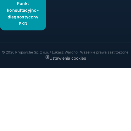
Punkt
konsultacyjno-
diagnostyczny
PKD
© 2026 Propsyche Sp. z o.o. / Łukasz Warchoł. Wszelkie prawa zastrzeżone.
Ustawienia cookies