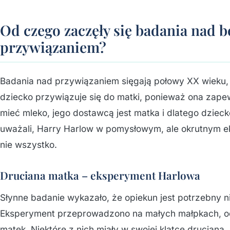
Od czego zaczęły się badania nad 
przywiązaniem?
Badania nad przywiązaniem sięgają połowy XX wieku,
dziecko przywiązuje się do matki, ponieważ ona zap
mieć mleko, jego dostawcą jest matka i dlatego dziecko
uważali, Harry Harlow w pomysłowym, ale okrutnym e
nie wszystko.
Druciana matka – eksperyment Harlowa
Słynne badanie wykazało, że opiekun jest potrzebny n
Eksperyment przeprowadzono na małych małpkach, od
matek. Niektóre z nich miały w swojej klatce drucianą