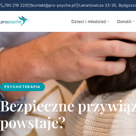
790 219 220
kontakt@pro-psyche.pl
Lenartowicza 33-35, Bydgosz
Dzieci i młodzież
Dorośli
PSYCHOTERAPIA
Bezpieczne przywiąz
powstaje?