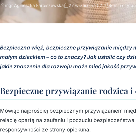
mgr Agnieszka Farbiszewska
27 września 2022
8 min czytan
Bezpieczna więź, bezpieczne przywiązanie między m
małym dzieckiem – co to znaczy? Jak ustalić czy dzi
jakie znaczenie dla rozwoju może mieć jakość przy
Bezpieczne przywiązanie rodzica i 
Mówiąc najprościej bezpiecznym przywiązaniem mię
relację opartą na zaufaniu i poczuciu bezpieczeństwa 
responsywności ze strony opiekuna.