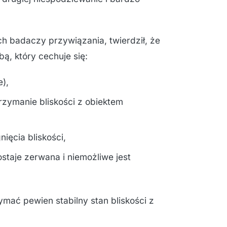
.
ch badaczy przywiązania, twierdził, że
ą, który cechuje się:
e),
trzymanie bliskości z obiektem
ięcia bliskości,
staje zerwana i niemożliwe jest
ymać pewien stabilny stan bliskości z