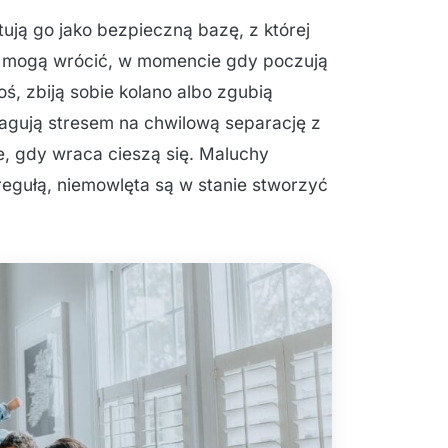
tują go jako bezpieczną bazę, z której
ej mogą wrócić, w momencie gdy poczują
ś, zbiją sobie kolano albo zgubią
agują stresem na chwilową separację z
e, gdy wraca cieszą się. Maluchy
o regułą, niemowlęta są w stanie stworzyć