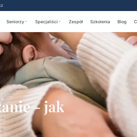
cz
Seniorzy
Specjaliści
Zespół
Szkolenia
Blog
C
anie - jak