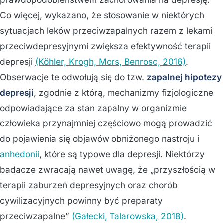
Co więcej, wykazano, że stosowanie w niektórych
sytuacjach leków przeciwzapalnych razem z lekami
przeciwdepresyjnymi zwiększa efektywność terapii
depresji
(Köhler, Krogh, Mors, Benrosc, 2016)
.
Obserwacje te odwołują się do tzw.
zapalnej hipotezy
depresji
, zgodnie z którą, mechanizmy fizjologiczne
odpowiadające za stan zapalny w organizmie
człowieka przynajmniej częściowo mogą prowadzić
do pojawienia się objawów obniżonego nastroju i
anhedonii
, które są typowe dla depresji. Niektórzy
badacze zwracają nawet uwagę, że „przyszłością w
terapii zaburzeń depresyjnych oraz chorób
cywilizacyjnych powinny być preparaty
przeciwzapalne”
(Gałecki, Talarowska, 2018)
.