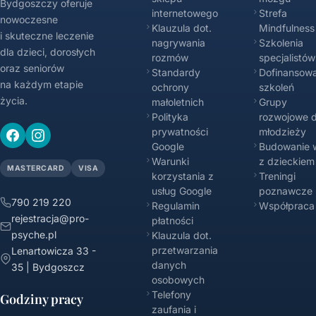
Bydgoszczy oferuje
internetowego
Strefa
nowoczesne
Klauzula dot.
Mindfulness
i skuteczne leczenie
nagrywania
Szkolenia
dla dzieci, dorosłych
rozmów
specjalistów
oraz seniorów
Standardy
Dofinansowa
na każdym etapie
ochrony
szkoleń
życia.
małoletnich
Grupy
Polityka
rozwojowe d
prywatności
młodzieży
Google
Budowanie w
Warunki
z dzieckiem
MASTERCARD
VISA
korzystania z
Treningi
usług Google
poznawcze
790 219 220
Regulamin
Współpraca
rejestracja@pro-
płatności
psyche.pl
Klauzula dot.
przetwarzania
Lenartowicza 33 -
danych
35 | Bydgoszcz
osobowych
Telefony
Godziny pracy
zaufania i