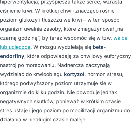
hiperwentylacja, przyśpiesza także serce, wzrasta
ciśnienie krwi. W krótkiej chwili znacząco rośnie
poziom glukozy i tłuszczu we krwi – w ten sposób
organizm uwalnia zasoby, które zmagazynował „na
czarną godzinę”, by teraz wspomóc się w tzw.
walce
lub ucieczce
. W mózgu wydzielają się
beta-
endorfiny
, które odpowiadają za chwilowy euforyczny
nastrój po morsowaniu. Nadnercza zaczynają
wydzielać do krwioobiegu
kortyzol
, hormon stresu,
którego podwyższony poziom utrzymuje się w
organizmie do kilku godzin. Nie powoduje jednak
negatywnych skutków, ponieważ w krótkim czasie
stres ustaje i jego poziom po mobilizacji organizmu do
działania w niedługim czasie maleje.