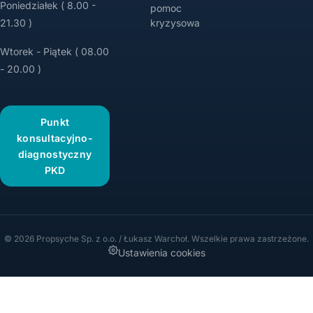
Poniedziałek ( 8.00 -
pomoc
21.30 )
kryzysowa
Wtorek - Piątek ( 08.00
- 20.00 )
Punkt
konsultacyjno-
diagnostyczny
PKD
© 2026 Propsyche Sp. z o.o. / Łukasz Warchoł. Wszelkie prawa zastrzeżone.
Ustawienia cookies