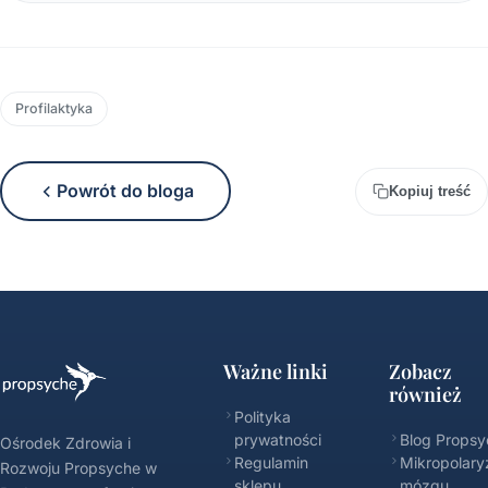
Profilaktyka
Powrót do bloga
Kopiuj treść
Ważne linki
Zobacz
również
Polityka
prywatności
Blog Propsy
Ośrodek Zdrowia i
Regulamin
Mikropolary
Rozwoju Propsyche w
sklepu
mózgu