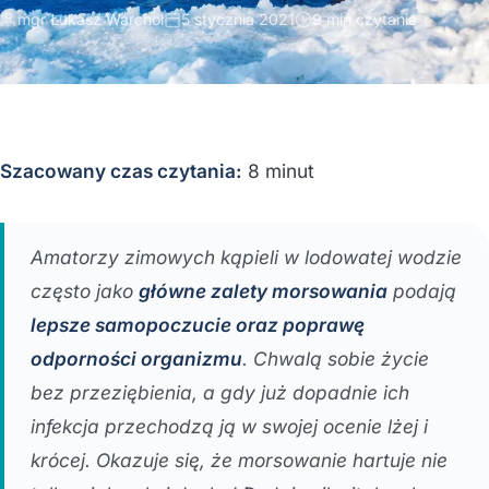
mgr Łukasz Warchoł
5 stycznia 2021
9 min czytania
Szacowany czas czytania:
8 minut
Amatorzy zimowych kąpieli w lodowatej wodzie
często jako
główne zalety morsowania
podają
lepsze samopoczucie oraz poprawę
odporności organizmu
. Chwalą sobie życie
bez przeziębienia, a gdy już dopadnie ich
infekcja przechodzą ją w swojej ocenie lżej i
krócej. Okazuje się, że morsowanie hartuje nie