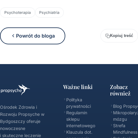
Psychoterapia
Psychiatria
Powrót do bloga
Kopiuj treść
Ważne linki
Zobacz
również
Polityka
prywatności
Blog Propsy
Ośrodek Zdrowia i
Regulamin
Mikropolary
Rozwoju Propsyche w
sklepu
mózgu
Bydgoszczy oferuje
internetowego
Strefa
nowoczesne
Klauzula dot.
Mindfulness
i skuteczne leczenie