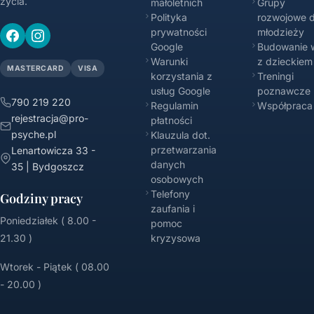
życia.
małoletnich
Grupy
Polityka
rozwojowe d
prywatności
młodzieży
Google
Budowanie w
Warunki
z dzieckiem
MASTERCARD
VISA
korzystania z
Treningi
usług Google
poznawcze
790 219 220
Regulamin
Współpraca
rejestracja@pro-
płatności
psyche.pl
Klauzula dot.
przetwarzania
Lenartowicza 33 -
danych
35 | Bydgoszcz
osobowych
Telefony
Godziny pracy
zaufania i
Poniedziałek ( 8.00 -
pomoc
21.30 )
kryzysowa
Wtorek - Piątek ( 08.00
- 20.00 )