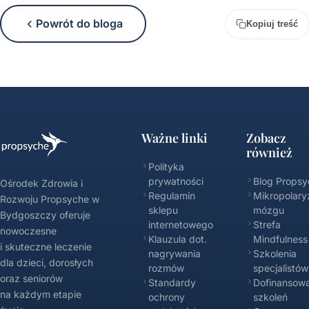
Powrót do bloga
Kopiuj treść
Ważne linki
Zobacz
również
Polityka
prywatności
Blog Propsy
Ośrodek Zdrowia i
Regulamin
Mikropolary
Rozwoju Propsyche w
sklepu
mózgu
Bydgoszczy oferuje
internetowego
Strefa
nowoczesne
Klauzula dot.
Mindfulness
i skuteczne leczenie
nagrywania
Szkolenia
dla dzieci, dorosłych
rozmów
specjalistów
oraz seniorów
Standardy
Dofinansowa
na każdym etapie
ochrony
szkoleń