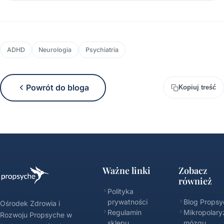
ADHD
Neurologia
Psychiatria
Powrót do bloga
Kopiuj treść
Ważne linki
Zobacz
również
Polityka
prywatności
Blog Propsy
Ośrodek Zdrowia i
Regulamin
Mikropolary
Rozwoju Propsyche w
sklepu
mózgu