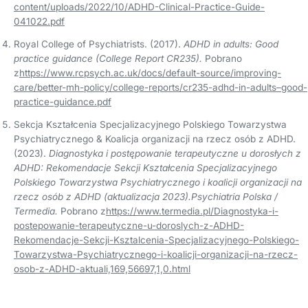
content/uploads/2022/10/ADHD-Clinical-Practice-Guide-
041022.pdf
Royal College of Psychiatrists. (2017).
ADHD in adults: Good
practice guidance (College Report CR235).
Pobrano
z
https://www.rcpsych.ac.uk/docs/default-source/improving-
care/better-mh-policy/college-reports/cr235-adhd-in-adults–good-
practice-guidance.pdf
Sekcja Kształcenia Specjalizacyjnego Polskiego Towarzystwa
Psychiatrycznego & Koalicja organizacji na rzecz osób z ADHD.
(2023).
Diagnostyka i postępowanie terapeutyczne u dorosłych z
ADHD: Rekomendacje Sekcji Kształcenia Specjalizacyjnego
Polskiego Towarzystwa Psychiatrycznego i koalicji organizacji na
rzecz osób z ADHD (aktualizacja 2023).Psychiatria Polska /
Termedia.
Pobrano z
https://www.termedia.pl/Diagnostyka-i-
postepowanie-terapeutyczne-u-doroslych-z-ADHD-
Rekomendacje-Sekcji-Ksztalcenia-Specjalizacyjnego-Polskiego-
Towarzystwa-Psychiatrycznego-i-koalicji-organizacji-na-rzecz-
osob-z-ADHD-aktuali,169,56697,1,0.html