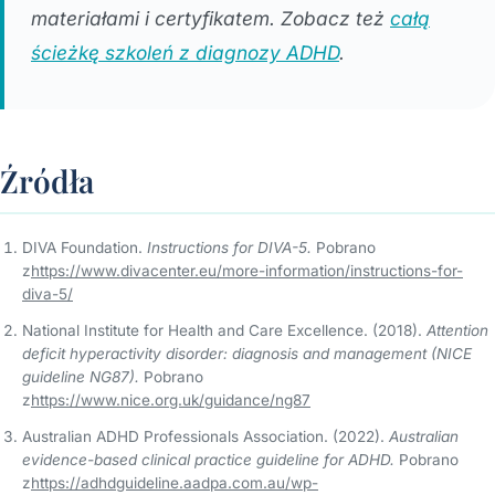
materiałami i certyfikatem. Zobacz też
całą
ścieżkę szkoleń z diagnozy ADHD
.
Źródła
DIVA Foundation.
Instructions for DIVA-5.
Pobrano
z
https://www.divacenter.eu/more-information/instructions-for-
diva-5/
National Institute for Health and Care Excellence. (2018).
Attention
deficit hyperactivity disorder: diagnosis and management (NICE
guideline NG87).
Pobrano
z
https://www.nice.org.uk/guidance/ng87
Australian ADHD Professionals Association. (2022).
Australian
evidence-based clinical practice guideline for ADHD.
Pobrano
z
https://adhdguideline.aadpa.com.au/wp-