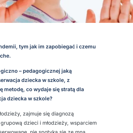
ania
ndemii, tym jak im zapobiegać i czemu
yche.
giczno – pedagogicznej jaką
erwacja dziecka w szkole, z
 metodę, co wydaje się stratą dla
ja dziecka w szkole?
łodzieży, zajmuje się diagnozą
 grupową dzieci i młodzieży, wsparciem
serwowane, nie spotyka się ze mną