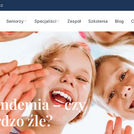
cz
Seniorzy
Specjaliści
Zespół
Szkolenia
Blog
C
andemia – czy
rdzo źle?