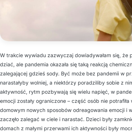
W trakcie wywiadu zazwyczaj dowiadywałam się, że 
dziać, ale pandemia okazała się taką reakcją chemiczn
zalegającej gdzieś sody. Być może bez pandemii w p
narastałyby wolniej, a niektórzy poradziliby sobie z nim
aktywność, rytm pozbywają się wielu napięć, w pandem
emocji zostały ograniczone – część osób nie potrafiła
domowym nowych sposobów odreagowania emocji i w 
zaczęło zalegać w ciele i narastać. Dzieci były zamkn
domach z małymi przerwami ich aktywności były mocn