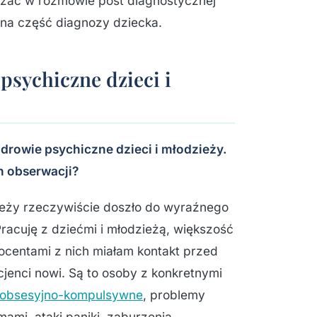
azać w rozmowie post diagnostycznej
żna część diagnozy dziecka.
psychiczne dzieci i
drowie psychiczne dzieci i młodzieży.
h obserwacji?
zieży rzeczywiście doszło do wyraźnego
racuję z dziećmi i młodzieżą, większość
ocentami z nich miałam kontakt przed
cjenci nowi. Są to osoby z konkretnymi
a obsesyjno-kompulsywne
, problemy
mi, ataki paniki, zaburzenia