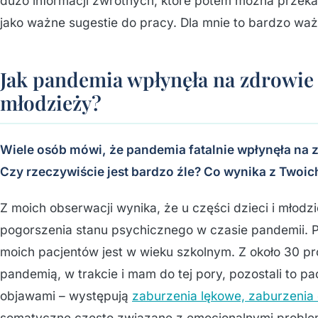
dużo informacji zwrotnych, które potem można przek
jako ważne sugestie do pracy. Dla mnie to bardzo wa
Jak pandemia wpłynęła na zdrowie 
młodzieży?
Wiele osób mówi, że pandemia fatalnie wpłynęła na z
Czy rzeczywiście jest bardzo źle? Co wynika z Twoic
Z moich obserwacji wynika, że u części dzieci i młod
pogorszenia stanu psychicznego w czasie pandemii. P
moich pacjentów jest w wieku szkolnym. Z około 30 pr
pandemią, w trakcie i mam do tej pory, pozostali to pa
objawami – występują
zaburzenia lękowe, zaburzeni
somatyczne często związane z emocjonalnymi problema