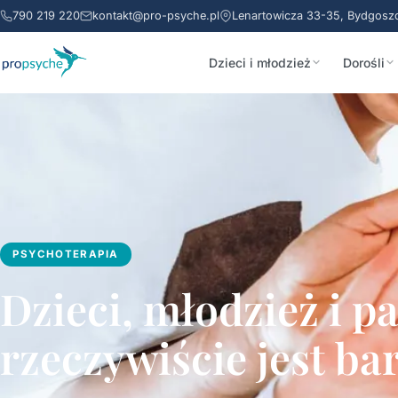
790 219 220
kontakt@pro-psyche.pl
Lenartowicza 33-35, Bydgosz
Dzieci i młodzież
Dorośli
PSYCHOTERAPIA
Dzieci, młodzież i p
rzeczywiście jest ba