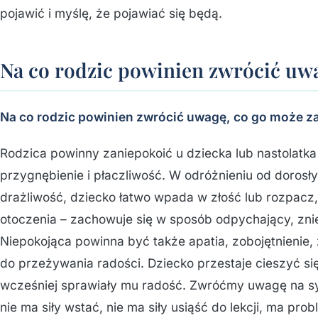
pojawić i myślę, że pojawiać się będą.
Na co rodzic powinien zwrócić uw
Na co rodzic powinien zwrócić uwagę, co go może z
Rodzica powinny zaniepokoić u dziecka lub nastolatk
przygnębienie i płaczliwość. W odróżnieniu od dorosł
drażliwość, dziecko łatwo wpada w złość lub rozpa
otoczenia – zachowuje się w sposób odpychający, zni
Niepokojąca powinna być także apatia, zobojętnienie, 
do przeżywania radości. Dziecko przestaje cieszyć si
wcześniej sprawiały mu radość. Zwróćmy uwagę na sy
nie ma siły wstać, nie ma siły usiąść do lekcji, ma pr