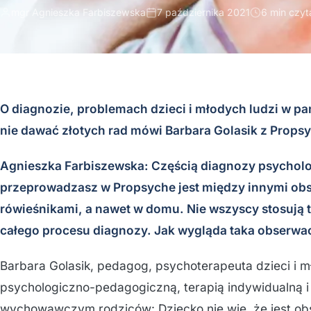
mgr Agnieszka Farbiszewska
7 października 2021
6 min czyt
O diagnozie, problemach dzieci i młodych ludzi w pa
nie dawać złotych rad mówi Barbara Golasik z Props
Agnieszka Farbiszewska: Częścią diagnozy psycholo
przeprowadzasz w Propsyche jest między innymi obs
rówieśnikami, a nawet w domu. Nie wszyscy stosują tę
całego procesu diagnozy. Jak wygląda taka obserwac
Barbara Golasik, pedagog, psychoterapeuta dzieci i m
psychologiczno-pedagogiczną, terapią indywidualną i
wychowawczym rodziców: Dziecko nie wie, że jest ob