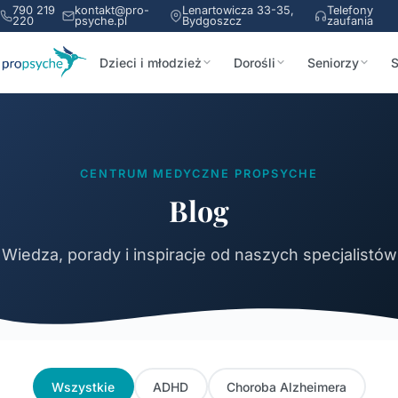
790 219
kontakt@pro-
Lenartowicza 33-35,
Telefony
220
psyche.pl
Bydgoszcz
zaufania
Dzieci i młodzież
Dorośli
Seniorzy
S
CENTRUM MEDYCZNE PROPSYCHE
Blog
Wiedza, porady i inspiracje od naszych specjalistów
Wszystkie
ADHD
Choroba Alzheimera