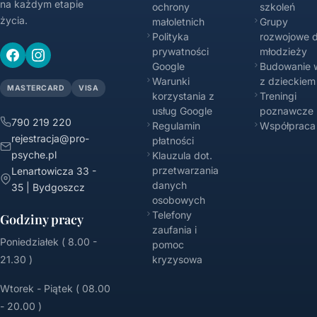
na każdym etapie
ochrony
szkoleń
życia.
małoletnich
Grupy
Polityka
rozwojowe d
prywatności
młodzieży
Google
Budowanie w
Warunki
z dzieckiem
MASTERCARD
VISA
korzystania z
Treningi
usług Google
poznawcze
790 219 220
Regulamin
Współpraca
rejestracja@pro-
płatności
psyche.pl
Klauzula dot.
przetwarzania
Lenartowicza 33 -
danych
35 | Bydgoszcz
osobowych
Telefony
Godziny pracy
zaufania i
Poniedziałek ( 8.00 -
pomoc
21.30 )
kryzysowa
Wtorek - Piątek ( 08.00
- 20.00 )