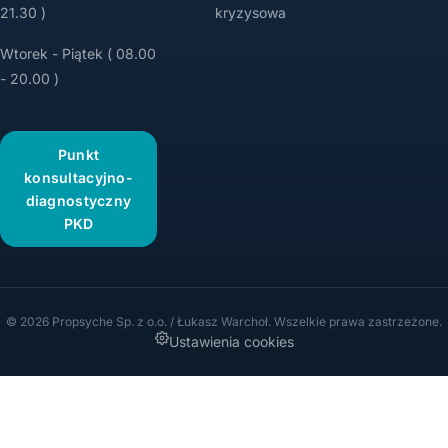
21.30 )
kryzysowa
Wtorek - Piątek ( 08.00
- 20.00 )
Punkt
konsultacyjno-
diagnostyczny
PKD
© 2026 Propsyche Sp. z o.o. / Łukasz Warchoł. Wszelkie prawa zastrzeżone.
Ustawienia cookies