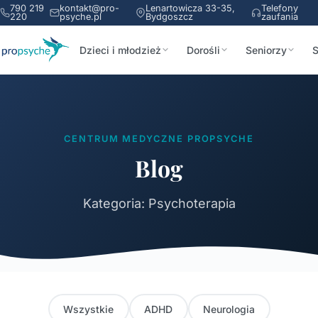
790 219
kontakt@pro-
Lenartowicza 33-35,
Telefony
220
psyche.pl
Bydgoszcz
zaufania
Dzieci i młodzież
Dorośli
Seniorzy
S
CENTRUM MEDYCZNE PROPSYCHE
Blog
Kategoria: Psychoterapia
Wszystkie
ADHD
Neurologia