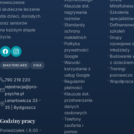
nowoczesne
Klauzula dot.
Mindfulness
i skuteczne leczenie
nagrywania
Szkolenia
dla dzieci, dorosłych
rozmów
specjalistów
oraz seniorów
Standardy
Dofinansowa
na każdym etapie
ochrony
szkoleń
życia.
małoletnich
Grupy
Polityka
rozwojowe d
prywatności
młodzieży
Google
Budowanie w
Warunki
z dzieckiem
MASTERCARD
VISA
korzystania z
Treningi
usług Google
poznawcze
790 219 220
Regulamin
Współpraca
rejestracja@pro-
płatności
psyche.pl
Klauzula dot.
przetwarzania
Lenartowicza 33 -
danych
35 | Bydgoszcz
osobowych
Telefony
Godziny pracy
zaufania i
Poniedziałek ( 8.00 -
pomoc