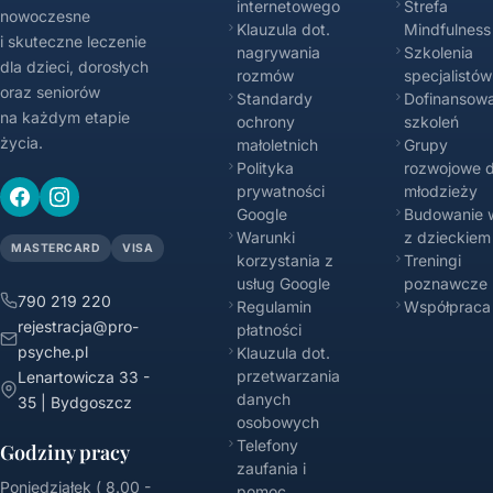
internetowego
Strefa
nowoczesne
Klauzula dot.
Mindfulness
i skuteczne leczenie
nagrywania
Szkolenia
dla dzieci, dorosłych
rozmów
specjalistów
oraz seniorów
Standardy
Dofinansowa
na każdym etapie
ochrony
szkoleń
życia.
małoletnich
Grupy
Polityka
rozwojowe d
prywatności
młodzieży
Google
Budowanie w
Warunki
z dzieckiem
MASTERCARD
VISA
korzystania z
Treningi
usług Google
poznawcze
790 219 220
Regulamin
Współpraca
rejestracja@pro-
płatności
psyche.pl
Klauzula dot.
przetwarzania
Lenartowicza 33 -
danych
35 | Bydgoszcz
osobowych
Telefony
Godziny pracy
zaufania i
Poniedziałek ( 8.00 -
pomoc