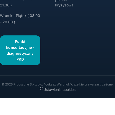
21.30 )
kryzysowa
Wtorek - Piątek ( 08.00
- 20.00 )
Punkt
konsultacyjno-
diagnostyczny
PKD
© 2026 Propsyche Sp. z o.o. / Łukasz Warchoł. Wszelkie prawa zastrzeżone.
Ustawienia cookies