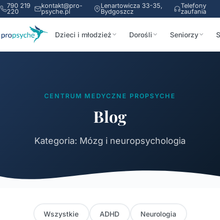
790 219
kontakt@pro-
Lenartowicza 33-35,
Telefony
220
psyche.pl
Bydgoszcz
zaufania
Dzieci i młodzież
Dorośli
Seniorzy
S
CENTRUM MEDYCZNE PROPSYCHE
Blog
Kategoria: Mózg i neuropsychologia
Wszystkie
ADHD
Neurologia