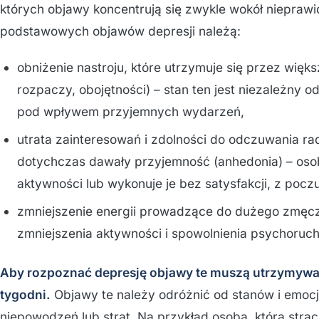
których objawy koncentrują się zwykle wokół nieprawid
podstawowych objawów depresji należą:
obniżenie nastroju, które utrzymuje się przez więk
rozpaczy, obojętności) – stan ten jest niezależny o
pod wpływem przyjemnych wydarzeń,
utrata zainteresowań i zdolności do odczuwania ra
dotychczas dawały przyjemność (anhedonia) – os
aktywności lub wykonuje je bez satysfakcji, z pocz
zmniejszenie energii prowadzące do dużego zmęcze
zmniejszenia aktywności i spowolnienia psychoruc
Aby rozpoznać depresję objawy te muszą utrzymywać
tygodni.
Objawy te należy odróżnić od stanów i emocji,
niepowodzeń lub strat. Na przykład osoba, która strac