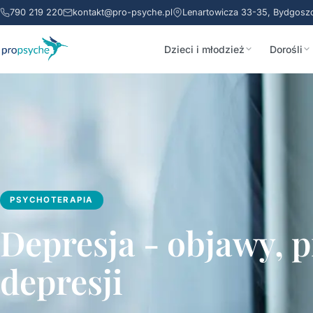
790 219 220
kontakt@pro-psyche.pl
Lenartowicza 33-35, Bydgosz
Dzieci i młodzież
Dorośli
PSYCHOTERAPIA
Depresja - objawy, p
depresji