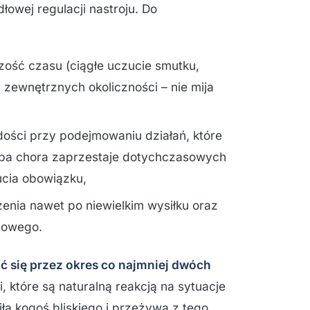
łowej regulacji nastroju. Do
szość czasu (ciągłe uczucie smutku,
d zewnętrznych okoliczności – nie mija
dości przy podejmowaniu działań, które
oba chora zaprzestaje dotychczasowych
ucia obowiązku,
nia nawet po niewielkim wysiłku oraz
howego.
 się przez okres co najmniej dwóch
 które są naturalną reakcją na sytuacje
iła kogoś bliskiego i przeżywa z tego